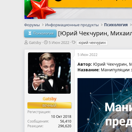
Форумы
Информационные продукты
Психология
[Юрий Чекчурин, Михаил
Психология
А
Д
Т
Gatsby
5 Июн 2022
юрий чекчурин
в
а
е
т
т
г
5 Июн 2022
о
а
и
р
н
Автор:
Юрий Чекчурин, М
т
а
Название:
Манипуляции з
е
ч
м
а
ы
л
а
Gatsby
ВЕЧНЫЙ
Регистрация
10 Окт 2018
Сообщения
56,410
Реакции
296,620