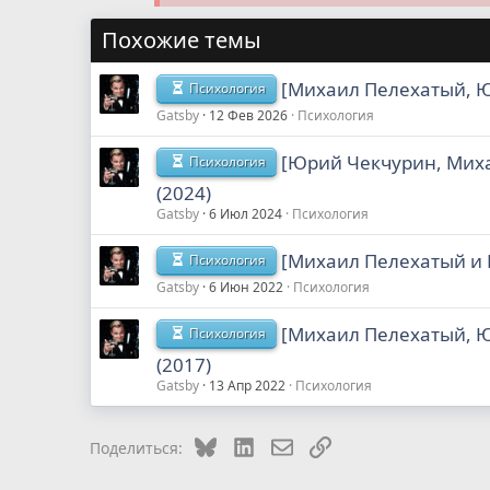
Похожие темы
[Михаил Пелехатый, 
Психология
Gatsby
12 Фев 2026
Психология
[Юрий Чекчурин, Миха
Психология
(2024)
Gatsby
6 Июл 2024
Психология
[Михаил Пелехатый и 
Психология
Gatsby
6 Июн 2022
Психология
[Михаил Пелехатый, 
Психология
(2017)
Gatsby
13 Апр 2022
Психология
Bluesky
LinkedIn
Электронная почта
Ссылка
Поделиться: