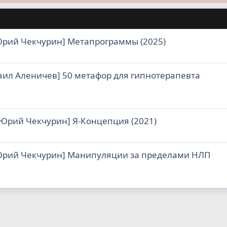
Юрий Чекчурин] Метапрограммы (2025)
ил Аленичев] 50 метафор для гипнотерапевта
Юрий Чекчурин] Я-Концепция (2021)
Юрий Чекчурин] Манипуляции за пределами НЛП