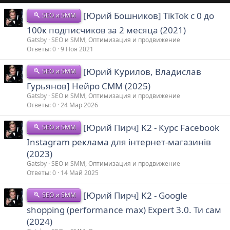
[Юрий Бошников] TikTok с 0 до
SEO и SMM
100к подписчиков за 2 месяца (2021)
Gatsby
SEO и SMM, Оптимизация и продвижение
Ответы
0
9 Ноя 2021
[Юрий Курилов, Владислав
SEO и SMM
Гурьянов] Нейро СММ (2025)
Gatsby
SEO и SMM, Оптимизация и продвижение
Ответы
0
24 Мар 2026
[Юрий Пирч] K2 - Курс Facebook
SEO и SMM
Instagram реклама для інтернет-магазинів
(2023)
Gatsby
SEO и SMM, Оптимизация и продвижение
Ответы
0
14 Май 2025
[Юрий Пирч] K2 - Google
SEO и SMM
shopping (performance max) Expert 3.0. Ти сам
(2024)