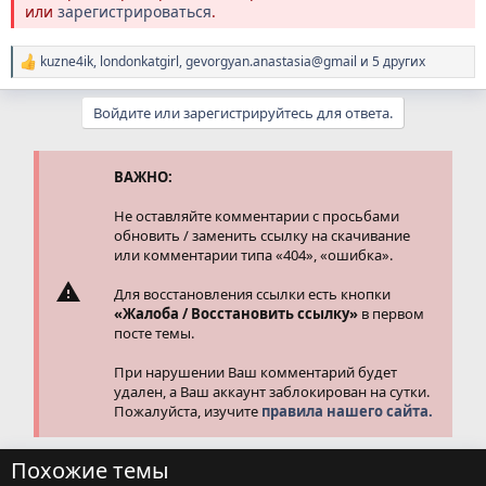
или
зарегистрироваться
.
kuzne4ik
,
londonkatgirl
,
gevorgyan.anastasia@gmail
и 5 других
Р
е
а
Войдите или зарегистрируйтесь для ответа.
к
ц
и
и
ВАЖНО:
:
Не оставляйте комментарии с просьбами
обновить / заменить ссылку на скачивание
или комментарии типа «404», «ошибка».
Для восстановления ссылки есть кнопки
«Жалоба / Восстановить ссылку»
в первом
посте темы.
При нарушении Ваш комментарий будет
удален, а Ваш аккаунт заблокирован на сутки.
Пожалуйста, изучите
правила нашего сайта.
Похожие темы