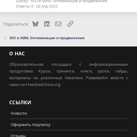
Gatsby
SEO и SMM, Оптимизация и продвижение
Ответы
0
26 Апр 2025
Bluesky
LinkedIn
Электронная почта
Ссылка
Поделиться:
SEO и SMM, Оптимизация и продвижение
О НАС
Образовательная площадка с информационными
продуктами. Курсы, тренинги, книги, уроки, гайды,
материалы на различные тематики. Развивайся вместе с
нами на Freeskladchina.org.
ССЫЛКИ
Новости
Оформить подписку
Отзывы