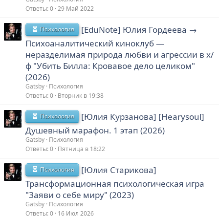
Ответы
0
29 Май 2022
[EduNote] Юлия Гордеева →
Психология
Психоаналитический киноклуб —
неразделимая природа любви и агрессии в х/
ф "Убить Билла: Кровавое дело целиком"
(2026)
Gatsby
Психология
Ответы
0
Вторник в 19:38
[Юлия Курзанова] [Hearysoul]
Психология
Душевный марафон. 1 этап (2026)
Gatsby
Психология
Ответы
0
Пятница в 18:22
[Юлия Старикова]
Психология
Трансформационная психологическая игра
"Заяви о себе миру" (2023)
Gatsby
Психология
Ответы
0
16 Июл 2026