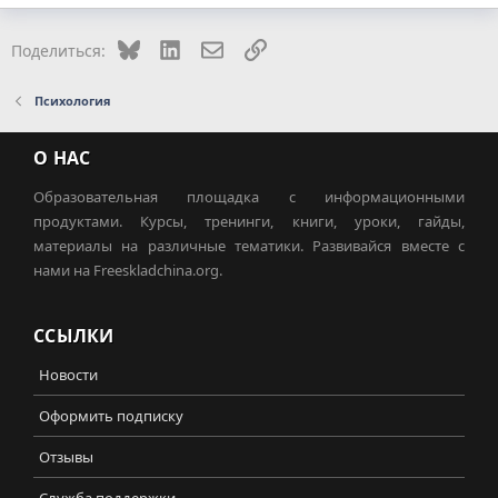
Bluesky
LinkedIn
Электронная почта
Ссылка
Поделиться:
Психология
О НАС
Образовательная площадка с информационными
продуктами. Курсы, тренинги, книги, уроки, гайды,
материалы на различные тематики. Развивайся вместе с
нами на Freeskladchina.org.
ССЫЛКИ
Новости
Оформить подписку
Отзывы
Служба поддержки