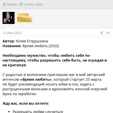
А
Д
Gatsby
12 Июн 2022
в
а
т
т
Gatsby
о
а
ВЕЧНЫЙ
р
н
т
а
е
ч
12 Июн 2022
#1
м
а
ы
л
Автор:
Юлия Егорушкина
а
Название:
Время любить (2020)
Необходимо мужество, чтобы любить себя по-
настоящему, чтобы разрешить себе быть, не осуждая и
не критикуя.
С радостью и волнением приглашаю вас в мой авторский
интенсив
«Время любить»
, который стартует 25 марта.
Не будет рекомендаций носить юбки в пол, ходить с
распущенными волосами и вдохновлять женской энергией
мужа на заработки.
⠀
Жду вас, если вы хотите:
Разрешить любви случиться