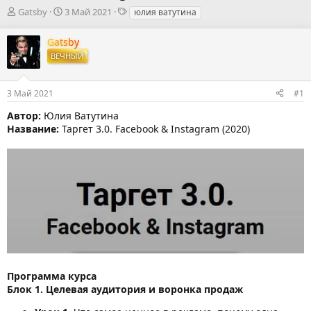
А
Д
Т
Gatsby
3 Май 2021
юлия ватутина
в
а
е
т
т
г
Gatsby
о
а
и
ВЕЧНЫЙ
р
н
т
а
е
ч
3 Май 2021
#1
м
а
ы
л
Автор:
Юлия Ватутина
а
Название:
Таргет 3.0. Facebook & Instagram (2020)
Программа курса
Блок 1. Целевая аудитория и воронка продаж