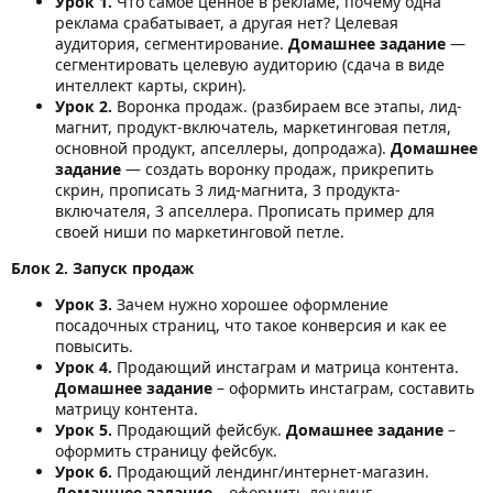
Урок 1.
Что самое ценное в рекламе, почему одна
реклама срабатывает, а другая нет? Целевая
аудитория, сегментирование.
Домашнее задание
—
сегментировать целевую аудиторию (сдача в виде
интеллект карты, скрин).
Урок 2.
Воронка продаж. (разбираем все этапы, лид-
магнит, продукт-включатель, маркетинговая петля,
основной продукт, апселлеры, допродажа).
Домашнее
задание
— создать воронку продаж, прикрепить
скрин, прописать 3 лид-магнита, 3 продукта-
включателя, 3 апселлера. Прописать пример для
своей ниши по маркетинговой петле.
Блок 2. Запуск продаж
Урок 3.
Зачем нужно хорошее оформление
посадочных страниц, что такое конверсия и как ее
повысить.
Урок 4.
Продающий инстаграм и матрица контента.
Домашнее задание
– оформить инстаграм, составить
матрицу контента.
Урок 5.
Продающий фейсбук.
Домашнее задание
–
оформить страницу фейсбук.
Урок 6.
Продающий лендинг/интернет-магазин.
Домашнее задание
– оформить лендинг.