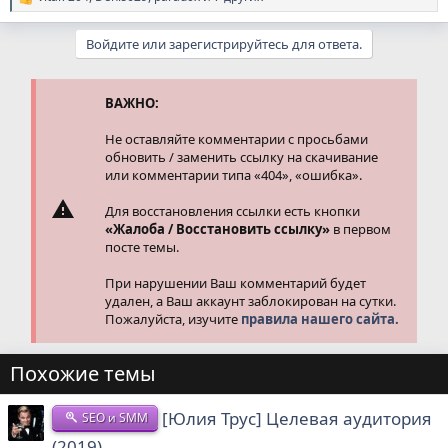
Р
е
а
Войдите или зарегистрируйтесь для ответа.
к
ц
и
и
ВАЖНО:
:
Не оставляйте комментарии с просьбами
обновить / заменить ссылку на скачивание
или комментарии типа «404», «ошибка».
Для восстановления ссылки есть кнопки
«Жалоба / Восстановить ссылку»
в первом
посте темы.
При нарушении Ваш комментарий будет
удален, а Ваш аккаунт заблокирован на сутки.
Пожалуйста, изучите
правила нашего сайта.
Похожие темы
[Юлия Трус] Целевая аудитория
SEO и SMM
(2019)