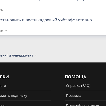
жмент
становить и вести кадровый учёт эффективно.
жмент
етинг и менеджмент
ЛКИ
ПОМОЩЬ
сти
Справка (FAQ)
мить подписку
Правила
ывы
Правообладателям