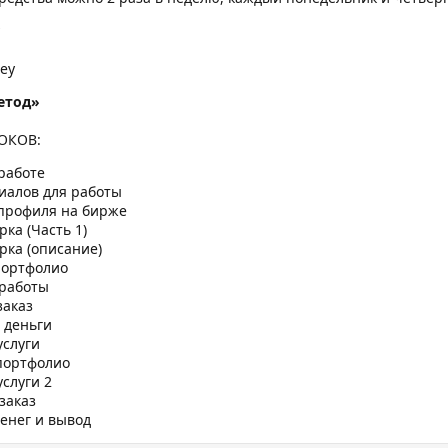
ey
етод»
ОКОВ:
 работе
иалов для работы
 профиля на бирже
ка (Часть 1)
рка (описание)
портфолио
 работы
заказ
 деньги
услуги
портфолио
слуги 2
заказ
енег и вывод