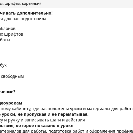
, шрифты, картинки)
ачивать дополнительно!
 я для вас подготовила
аблонов
ых шрифтов
аботы
бук
 свободным
учение?
идеоурокам
чному кабинету, где расположены уроки и материалы для работ
 уроки, не пропуская и не перематывая.
ку и ручку и записывать шаги и действия
ствие, которое показано в уроке
атериалов для работы, подготовка работ и оформления профил