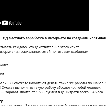
ЕТОД Честного заработка в интернете на создании картино
тывать каждому, кто действительно этого хочет
 оформления социальных сетей по готовым шаблонам
зчика
пки
блей. Вы сможете научиться делать такие же работы по шаблону
! Сможет выполнять такую работу абсолютно любой человек.
ь — зарабатывайте от 1 500 рублей в день тратя всего 3-4 часа
ту
редства можно 2 раза в неделю, каждый понедельник и четвер