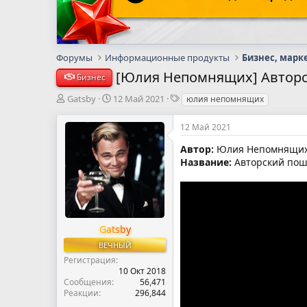
Форумы
Информационные продукты
Бизнес, марк
[Юлия Непомнящих] Авторск
Бизнес
А
Д
Т
Gatsby
12 Май 2021
юлия непомнящих
в
а
е
т
т
г
12 Май 2021
о
а
и
р
н
Автор:
Юлия Непомнящи
т
а
Название:
Авторский поша
е
ч
м
а
ы
л
а
Gatsby
ВЕЧНЫЙ
Регистрация
10 Окт 2018
Сообщения
56,471
Реакции
296,844