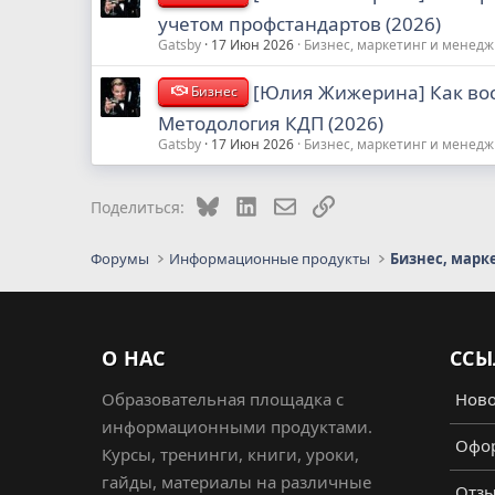
учетом профстандартов (2026)
Gatsby
17 Июн 2026
Бизнес, маркетинг и менед
[Юлия Жижерина] Как вос
Бизнес
Методология КДП (2026)
Gatsby
17 Июн 2026
Бизнес, маркетинг и менед
Bluesky
LinkedIn
Электронная почта
Ссылка
Поделиться:
Форумы
Информационные продукты
Бизнес, марк
О НАС
ССЫ
Образовательная площадка с
Ново
информационными продуктами.
Офор
Курсы, тренинги, книги, уроки,
гайды, материалы на различные
Отз