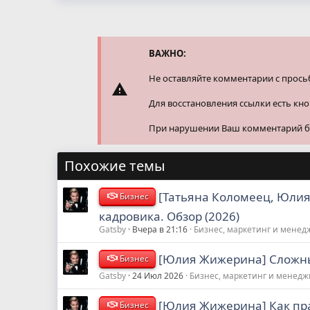
ВАЖНО:
Не оставляйте комментарии с прось
Для восстановления ссылки есть кн
При нарушении Ваш комментарий буд
Похожие темы
[Татьяна Коломеец, Юлия
Бизнес
кадровика. Обзор (2026)
Gatsby
Вчера в 21:16
Бизнес, маркетинг и мене
[Юлия Жижерина] Сложные
Бизнес
Gatsby
24 Июл 2026
Бизнес, маркетинг и менед
[Юлия Жижерина] Как пра
Бизнес