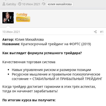
А
Д
Т
Gatsby
10 Июн 2021
юлия михайлова
в
а
е
т
т
г
Gatsby
о
а
и
ВЕЧНЫЙ
р
н
т
а
е
ч
10 Июн 2021
#1
м
а
ы
л
Автор:
Юлия Михайлова
а
Название:
Краткосрочный трейдинг на ФОРТС (2019)
Как выглядит формула успешного трейдера?
Качественная торговая система
Навык управления риском и размером позиции
Ресурсное мышление и правильное психологическое
состояние = СТАБИЛЬНЫЙ И ПРИБЫЛЬНЫЙ ТРЕЙДИНГ
Когда трейдер достигает гармонии в этих трёх аспектах,
тогда он начинает зарабатывать!
По итогам курса вы получите: