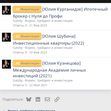
[Юлия Куртанидзе] Ипотечный
Инвестиции
брокер с Нуля до Профи
Gatsby
Форекс, трейдинг и инвестиции
Ответы
0
21 Фев 2023
[Юлия Шубина]
Инвестиции
Инвестиционные квартиры (2022)
Gatsby
Форекс, трейдинг и инвестиции
Ответы
0
10 Фев 2023
[Юлия Кузнецова]
Инвестиции
Международная Академия личных
инвестиций (2021)
Gatsby
Форекс, трейдинг и инвестиции
Ответы
0
22 Июл 2021
Bluesky
LinkedIn
Электронная почта
Ссылка
Поделиться:
Форекс, трейдинг и инвестиции