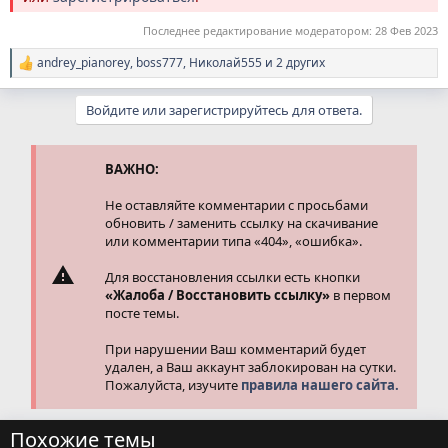
Последнее редактирование модератором:
28 Фев 2023
andrey_pianorey
,
boss777
,
Николай555
и 2 других
Р
е
а
Войдите или зарегистрируйтесь для ответа.
к
ц
и
и
ВАЖНО:
:
Не оставляйте комментарии с просьбами
обновить / заменить ссылку на скачивание
или комментарии типа «404», «ошибка».
Для восстановления ссылки есть кнопки
«Жалоба / Восстановить ссылку»
в первом
посте темы.
При нарушении Ваш комментарий будет
удален, а Ваш аккаунт заблокирован на сутки.
Пожалуйста, изучите
правила нашего сайта.
Похожие темы