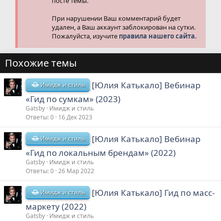
посте темы.
При нарушении Ваш комментарий будет
удален, а Ваш аккаунт заблокирован на сутки.
Пожалуйста, изучите
правила нашего сайта.
Похожие темы
[Юлия Катькало] Вебинар
Имидж и стиль
«Гид по сумкам» (2023)
Gatsby
Имидж и стиль
Ответы
0
16 Дек 2023
[Юлия Катькало] Вебинар
Имидж и стиль
«Гид по локальным брендам» (2022)
Gatsby
Имидж и стиль
Ответы
0
26 Мар 2022
[Юлия Катькало] Гид по масс-
Имидж и стиль
маркету (2022)
Gatsby
Имидж и стиль