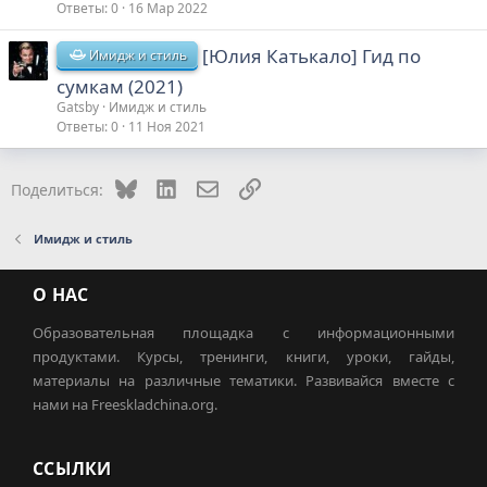
Ответы
0
16 Мар 2022
[Юлия Катькало] Гид по
Имидж и стиль
сумкам (2021)
Gatsby
Имидж и стиль
Ответы
0
11 Ноя 2021
Bluesky
LinkedIn
Электронная почта
Ссылка
Поделиться:
Имидж и стиль
О НАС
Образовательная площадка с информационными
продуктами. Курсы, тренинги, книги, уроки, гайды,
материалы на различные тематики. Развивайся вместе с
нами на Freeskladchina.org.
ССЫЛКИ