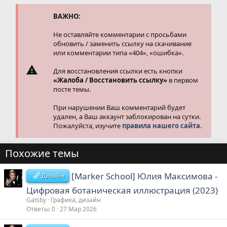
и
и
ВАЖНО:
:
Не оставляйте комментарии с просьбами
обновить / заменить ссылку на скачивание
или комментарии типа «404», «ошибка».
Для восстановления ссылки есть кнопки
«Жалоба / Восстановить ссылку»
в первом
посте темы.
При нарушении Ваш комментарий будет
удален, а Ваш аккаунт заблокирован на сутки.
Пожалуйста, изучите
правила нашего сайта.
Похожие темы
[Marker School] Юлия Максимова -
Дизайн
Цифровая ботаническая иллюстрация (2023)
Gatsby
Графика, дизайн
Ответы
0
27 Мар 2026