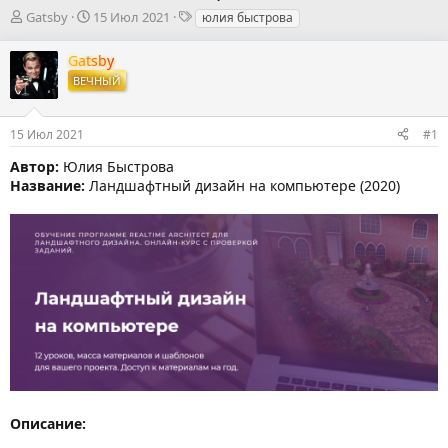
А
Д
Т
Gatsby
15 Июл 2021
юлия быстрова
в
а
е
т
т
г
Gatsby
о
а
и
ВЕЧНЫЙ
р
н
т
а
е
ч
15 Июл 2021
#1
м
а
ы
л
Автор:
Юлия Быстрова
а
Название:
Ландшафтный дизайн на компьютере (2020)
Описание: