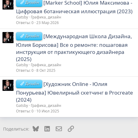
[Marker School] Юлия Максимова -
Дизайн
Цифровая ботаническая иллюстрация (2023)
Gatsby
Графика, дизайн
Ответы
0
23 Мар 2026
[Международная Школа Дизайна,
Дизайн
Юлия Борисова] Все о ремонте: пошаговая
инструкция от практикующего дизайнера
(2025)
Gatsby
Графика, дизайн
Ответы
0
8 Окт 2025
[Художник Online - Юлия
Дизайн
Понурьева] Ювелирный скетчинг в Procreate
(2024)
Gatsby
Графика, дизайн
Ответы
0
10 Июл 2025
Bluesky
LinkedIn
Электронная почта
Ссылка
Поделиться: