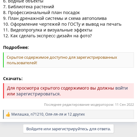
6. Водные объекты
7. Библиотека растений
8. Профессиональный план посадок
9. План дренажной системы и схема автополива
10. Оформление чертежей по ГОСТу и вывод на печать
11. Видеопрогулка и визуальные эффекты
12. Как сделать экспресс-дизайн на фото?
Подробнее:
Скрытое содержимое доступно для зарегистрированных
пользователей!
Скачать:
Для просмотра скрытого содержимого вы должны
войти
или
зарегистрироваться
.
Последнее редактирование модератором:
11 Сен 2022
Милашка
,
n71210
,
Оля-ля-ля
и 12 других
Р
е
а
Войдите или зарегистрируйтесь для ответа.
к
ц