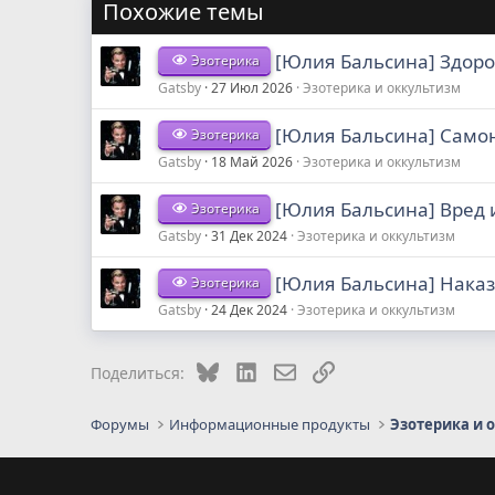
Похожие темы
[Юлия Бальсина] Здоро
Эзотерика
Gatsby
27 Июл 2026
Эзотерика и оккультизм
[Юлия Бальсина] Самон
Эзотерика
Gatsby
18 Май 2026
Эзотерика и оккультизм
[Юлия Бальсина] Вред 
Эзотерика
Gatsby
31 Дек 2024
Эзотерика и оккультизм
[Юлия Бальсина] Наказ
Эзотерика
Gatsby
24 Дек 2024
Эзотерика и оккультизм
Bluesky
LinkedIn
Электронная почта
Ссылка
Поделиться:
Форумы
Информационные продукты
Эзотерика и 