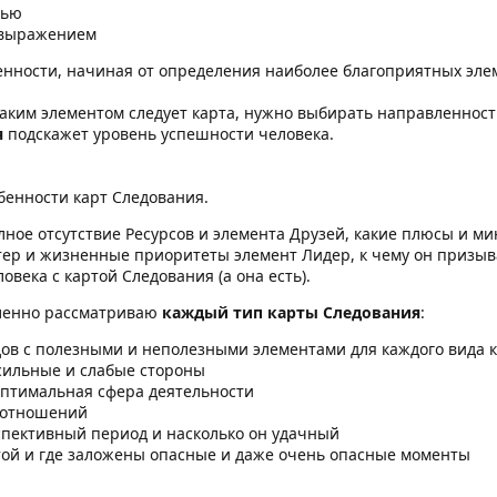
тью
овыражением
бенности, начиная от определения наиболее благоприятных эл
 каким элементом следует карта, нужно выбирать направленность
я
подскажет уровень успешности человека.
бенности карт Следования.
лное отсутствие Ресурсов и элемента Друзей, какие плюсы и ми
ктер и жизненные приоритеты элемент Лидер, к чему он призыв
овека с картой Следования (а она есть).
бленно рассматриваю
каждый тип карты Следования
:
ов с полезными и неполезными элементами для каждого вида 
 сильные и слабые стороны
оптимальная сфера деятельности
 отношений
спективный период и насколько он удачный
стой и где заложены опасные и даже очень опасные моменты