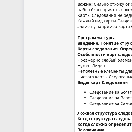
Важно!
Сильно отхожу от 
набор благоприятных элем
Карты Следования не редк
Каждый вид карты Следова
элемент, например карта 
Программа курса:
Введение. Понятие стру
Карты следования. Опре
Особенности карт следо
Чрезмерно слабый элеме
Нужен Лидер
Неполезные элементы для
Чистота карты Следовани
Виды карт Следования
Следование за Бога
Следование за Влас
Следование за Сам
Ложная структура следо
Когда структура следов
Когда сложно определит
Заключение