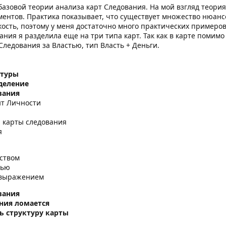
базовой теории анализа карт Следования. На мой взгляд теори
ентов. Практика показывает, что существует множество нюанс
ость, поэтому у меня достаточно много практических примеров
ния я разделила еще на три типа карт. Так как в карте помим
Следования за Властью, тип Власть + Деньги.
ктуры
деление
вания
нт Личности
 карты следования
я
тством
тью
овыражением
вания
ания ломается
ь структуру карты