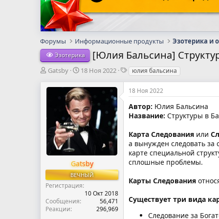
Форумы
Информационные продукты
Эзотерика и 
[Юлия Бальсина] Структу
Эзотерика
А
Д
Т
Gatsby
18 Ноя 2022
юлия бальсина
в
а
е
т
т
г
18 Ноя 2022
о
а
и
р
н
Автор:
Юлия Бальсина
т
а
Название:
Структуры в Ба
е
ч
м
а
Карта Следования
или
Сл
ы
л
а вынужден следовать за 
а
карте специальной структ
сплошные проблемы.
Gatsby
ВЕЧНЫЙ
Карты Следования
относ
Регистрация
10 Окт 2018
Существует три вида ка
Сообщения
56,471
Реакции
296,969
Следование за Бога