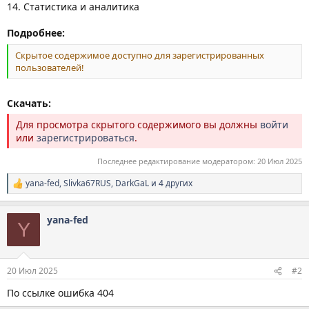
14. Статистика и аналитика
Подробнее:
Скрытое содержимое доступно для зарегистрированных
пользователей!
Скачать:
Для просмотра скрытого содержимого вы должны
войти
или
зарегистрироваться
.
Последнее редактирование модератором:
20 Июл 2025
yana-fed
,
Slivka67RUS
,
DarkGaL
и 4 других
Р
е
а
yana-fed
к
Y
ц
и
и
:
20 Июл 2025
#2
По ссылке ошибка 404