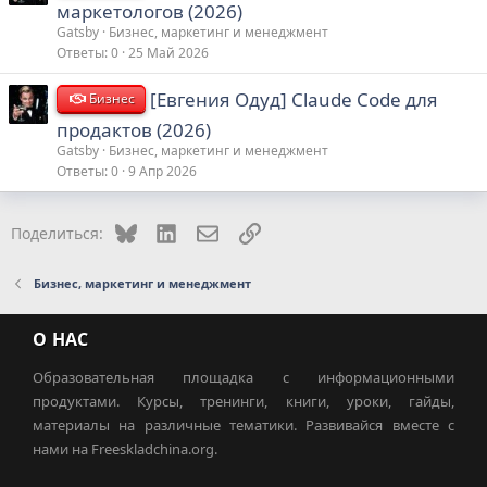
маркетологов (2026)
Gatsby
Бизнес, маркетинг и менеджмент
Ответы
0
25 Май 2026
[Евгения Одуд] Claude Code для
Бизнес
продактов (2026)
Gatsby
Бизнес, маркетинг и менеджмент
Ответы
0
9 Апр 2026
Bluesky
LinkedIn
Электронная почта
Ссылка
Поделиться:
Бизнес, маркетинг и менеджмент
О НАС
Образовательная площадка с информационными
продуктами. Курсы, тренинги, книги, уроки, гайды,
материалы на различные тематики. Развивайся вместе с
нами на Freeskladchina.org.