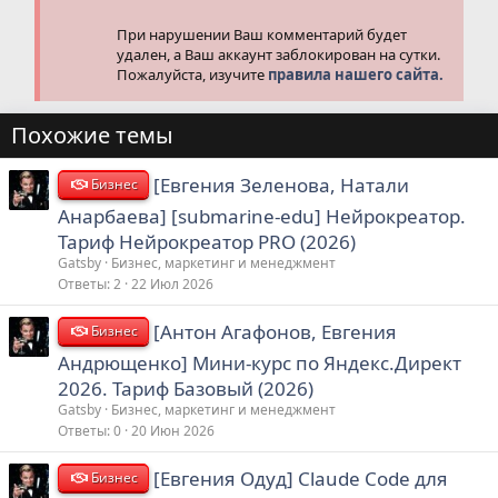
При нарушении Ваш комментарий будет
удален, а Ваш аккаунт заблокирован на сутки.
Пожалуйста, изучите
правила нашего сайта.
Похожие темы
[Евгения Зеленова, Натали
Бизнес
Анарбаева] [submarine-edu] Нейрокреатор.
Тариф Нейрокреатор PRO (2026)
Gatsby
Бизнес, маркетинг и менеджмент
Ответы
2
22 Июл 2026
[Антон Агафонов, Евгения
Бизнес
Андрющенко] Мини-курс по Яндекс.Директ
2026. Тариф Базовый (2026)
Gatsby
Бизнес, маркетинг и менеджмент
Ответы
0
20 Июн 2026
[Евгения Одуд] Claude Code для
Бизнес