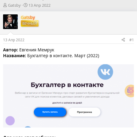
А
Д
Gatsby
13 Апр 2022
в
а
т
т
Gatsby
о
а
ВЕЧНЫЙ
р
н
т
а
е
ч
13 Апр 2022
#1
м
а
ы
л
Автор:
Евгения Мемрук
а
Название:
Бухгалтер в контакте. Март (2022)