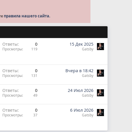
те
правила нашего сайта.
Ответы
0
15 Дек 2025
Просмотры
119
Gatsby
Ответы
0
Вчера в 18:42
Просмотры
131
Gatsby
Ответы
0
24 Июл 2026
Просмотры
49
Gatsby
Ответы
0
6 Июл 2026
Просмотры
37
Gatsby