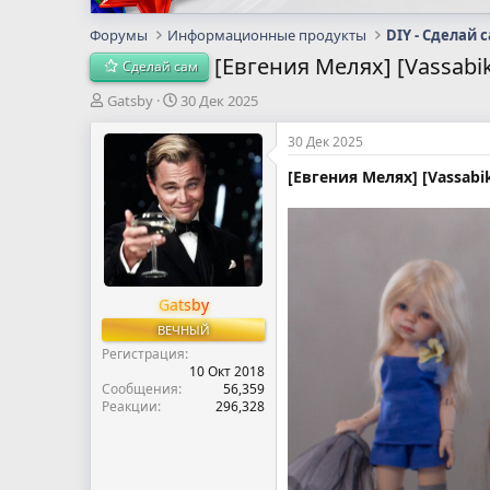
Форумы
Информационные продукты
DIY - Сделай 
[Евгения Мелях] [Vassabi
Сделай сам
А
Д
Gatsby
30 Дек 2025
в
а
т
т
30 Дек 2025
о
а
[Евгения Мелях] [Vassabi
р
н
т
а
е
ч
м
а
ы
л
а
Gatsby
ВЕЧНЫЙ
Регистрация
10 Окт 2018
Сообщения
56,359
Реакции
296,328