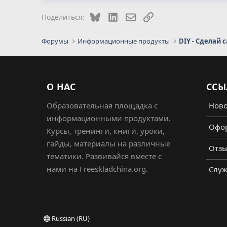
Bluesky
LinkedIn
Электронная почта
Ссылка
Поделиться:
Форумы
Информационные продукты
DIY - Сделай 
О НАС
ССЫ
Образовательная площадка с
Ново
информационными продуктами.
Офор
Курсы, тренинги, книги, уроки,
гайды, материалы на различные
Отз
тематики. Развивайся вместе с
нами на Freeskladchina.org.
Служ
Russian (RU)