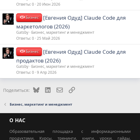
Ответы
0
20 Июн 2026
[Евгения Одуд] Claude Code для
Бизнес
маркетологов (2026)
Gatsby
Бизнес, маркетинг и менеджмент
Ответы
0
25 Май 2026
[Евгения Одуд] Claude Code для
Бизнес
продактов (2026)
Gatsby
Бизнес, маркетинг и менеджмент
Ответы
0
9 Апр 2026
Bluesky
LinkedIn
Электронная почта
Ссылка
Поделиться:
Бизнес, маркетинг и менеджмент
О НАС
Образовательная площадка с информационными
продуктами. Курсы, тренинги, книги, уроки, гайды,