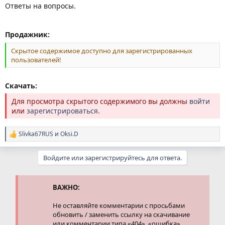
Ответы на вопросы.
Продажник:
Скрытое содержимое доступно для зарегистрированных
пользователей!
Скачать:
Для просмотра скрытого содержимого вы должны
войти
или
зарегистрироваться
.
Slivka67RUS
и
Oksi.D
Р
е
а
Войдите или зарегистрируйтесь для ответа.
к
ц
и
и
ВАЖНО:
:
Не оставляйте комментарии с просьбами
обновить / заменить ссылку на скачивание
или комментарии типа «404», «ошибка».