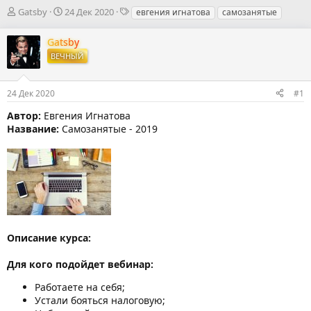
А
Д
Т
Gatsby
24 Дек 2020
евгения игнатова
самозанятые
в
а
е
т
т
г
Gatsby
о
а
и
ВЕЧНЫЙ
р
н
т
а
е
ч
24 Дек 2020
#1
м
а
ы
л
Автор:
Евгения Игнатова
а
Название:
Самозанятые - 2019
Описание курса:
Для кого подойдет вебинар:
Работаете на себя;
Устали бояться налоговую;