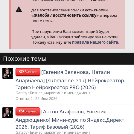
Для восстановления ссылки есть кнопки
«Жалоба / Восстановить ссылку»
в первом
посте темы.
При нарушении Ваш комментарий будет
удален, а Ваш аккаунт заблокирован на сутки.
Пожалуйста, изучите
правила нашего сайта.
Похожие темы
[Евгения Зеленова, Натали
Бизнес
Анарбаева] [submarine-edu] Нейрокреатор.
Тариф Нейрокреатор PRO (2026)
Gatsby
Бизнес, маркетинг и менеджмент
Ответы
2
22 Июл 2026
[Антон Агафонов, Евгения
Бизнес
Андрющенко] Мини-курс по Яндекс.Директ
2026. Тариф Базовый (2026)
Gatsby
Бизнес, маркетинг и менеджмент