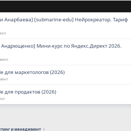
ли Анарбаева] [submarine-edu] Нейрокреатор. Тариф
мент
я Андрющенко] Мини-курс по Яндекс.Директ 2026.
жмент
de для маркетологов (2026)
жмент
de для продактов (2026)
ент
етинг и менеджмент