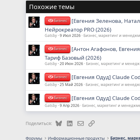
Похожие темы
[Евгения Зеленова, Ната
Бизнес
Нейрокреатор PRO (2026)
Gatsby
9 Июл 2026
Бизнес, маркетинг и менедж
[Антон Агафонов, Евгени
Бизнес
Тариф Базовый (2026)
Gatsby
20 Июн 2026
Бизнес, маркетинг и менед
[Евгения Одуд] Claude Co
Бизнес
Gatsby
25 Май 2026
Бизнес, маркетинг и менед
[Евгения Одуд] Claude Co
Бизнес
Gatsby
9 Апр 2026
Бизнес, маркетинг и менеджм
Bluesky
LinkedIn
Электронная почта
Ссылка
Поделиться:
Форумы
Информационные продукты
Бизнес, марк