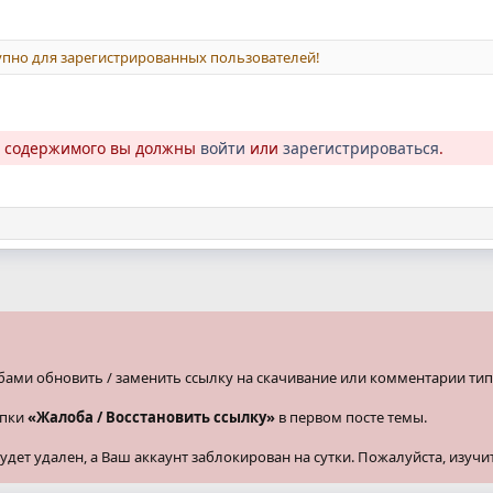
пно для зарегистрированных пользователей!
о содержимого вы должны
войти
или
зарегистрироваться
.
бами обновить / заменить ссылку на скачивание или комментарии тип
опки
«Жалоба / Восстановить ссылку»
в первом посте темы.
ет удален, а Ваш аккаунт заблокирован на сутки. Пожалуйста, изучи