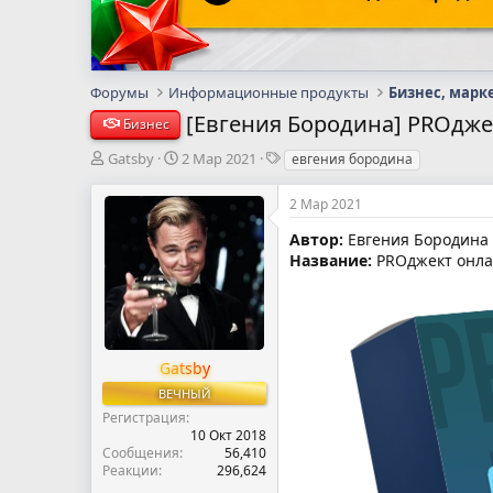
Форумы
Информационные продукты
Бизнес, марк
[Евгения Бородина] PROдже
Бизнес
А
Д
Т
Gatsby
2 Мар 2021
евгения бородина
в
а
е
т
т
г
2 Мар 2021
о
а
и
р
н
Автор:
Евгения Бородина
т
а
Название:
PROджект онла
е
ч
м
а
ы
л
а
Gatsby
ВЕЧНЫЙ
Регистрация
10 Окт 2018
Сообщения
56,410
Реакции
296,624