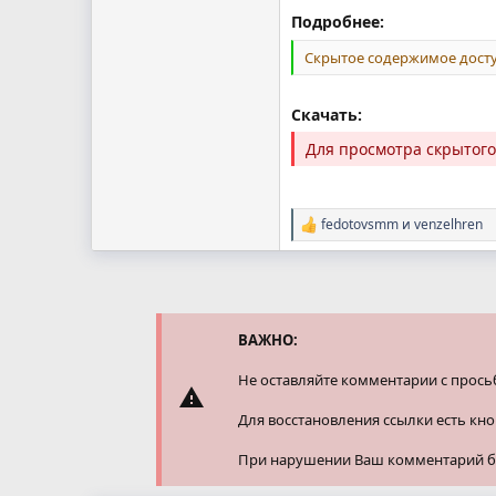
Подробнее:
Скрытое содержимое досту
Скачать:
Для просмотра скрытог
fedotovsmm
и
venzelhren
Р
е
а
к
ц
и
и
ВАЖНО:
:
Не оставляйте комментарии с прось
Для восстановления ссылки есть кн
При нарушении Ваш комментарий буд