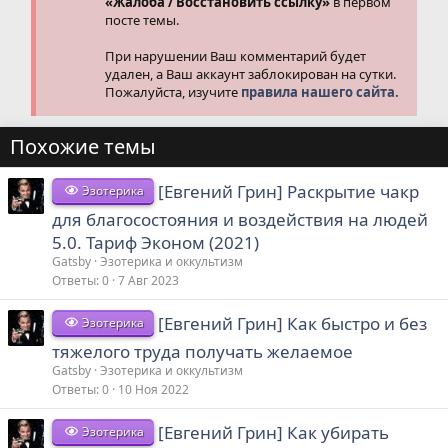
«Жалоба / Восстановить ссылку»
в первом
посте темы.
При нарушении Ваш комментарий будет
удален, а Ваш аккаунт заблокирован на сутки.
Пожалуйста, изучите
правила нашего сайта.
Похожие темы
[Евгений Грин] Раскрытие чакр
Эзотерика
для благосостояния и воздействия на людей
5.0. Тариф Эконом (2021)
Gatsby
Эзотерика и оккультизм
Ответы
0
7 Авг 2023
[Евгений Грин] Как быстро и без
Эзотерика
тяжелого труда получать желаемое
Gatsby
Эзотерика и оккультизм
Ответы
0
10 Ноя 2022
[Евгений Грин] Как убирать
Эзотерика