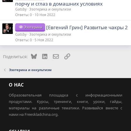
порчу и сглаз в домашних условиях
Gatsby
Эзотерика и оккультизм
Ответы
0
10 Ноя 2022
[Евгений Грин] Развитые чакры 2
Эзотерика
Gatsby
Эзотерика и оккультизм
Ответы
0
5 Ноя 2022
Bluesky
LinkedIn
Электронная почта
Ссылка
Поделиться:
Эзотерика и оккультизм
О НАС
Образовательная площадка с информационными
продуктами. Курсы, тренинги, книги, уроки, гайды,
материалы на различные тематики. Развивайся вместе с
нами на Freeskladchina.org.