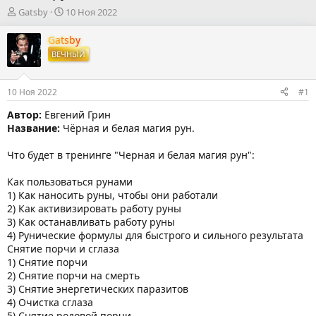
А
Д
Gatsby
10 Ноя 2022
в
а
т
т
Gatsby
о
а
ВЕЧНЫЙ
р
н
т
а
е
ч
10 Ноя 2022
#1
м
а
ы
л
Автор:
Евгений Грин
а
Название:
Чёрная и белая магия рун.
Что будет в тренинге "Черная и белая магия рун":
Как пользоваться рунами
1) Как наносить руны, чтобы они работали
2) Как активизировать работу руны
3) Как останавливать работу руны
4) Рунические формулы для быстрого и сильного результата
Снятие порчи и сглаза
1) Снятие порчи
2) Снятие порчи на смерть
3) Снятие энергетических паразитов
4) Очистка сглаза
5) Снятие родовой порчи