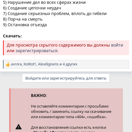
5) Нарушение дел во всех сферах жизни
6) Создание цепочки неудач
7) Создание серьезных проблем, вплоть до гибели
8) Порча на смерть
9) Остановка отъезда
Скачать:
Для просмотра скрытого содержимого вы должны
войти
или
зарегистрироваться
.
avrora
,
KotKot1
,
Alexdigisens
и 4 других
Р
е
а
Войдите или зарегистрируйтесь для ответа.
к
ц
и
и
ВАЖНО:
:
Не оставляйте комментарии с просьбами
обновить / заменить ссылку на скачивание
или комментарии типа «404», «ошибка».
Для восстановления ссылки есть кнопки