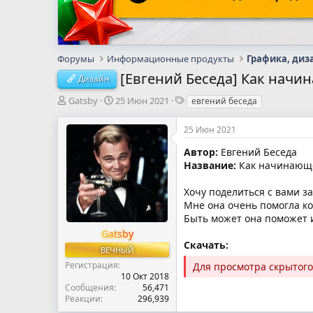
Форумы
Информационные продукты
Графика, диз
[Евгений Беседа] Как начи
Дизайн
А
Д
Т
Gatsby
25 Июн 2021
евгений беседа
в
а
е
т
т
г
25 Июн 2021
о
а
и
р
н
Автор:
Евгений Беседа
т
а
Название:
Как начинающе
е
ч
м
а
Хочу поделиться с вами з
ы
л
Мне она очень помогла ко
а
Быть может она поможет и
Gatsby
Скачать:
ВЕЧНЫЙ
Регистрация
Для просмотра скрытог
10 Окт 2018
Сообщения
56,471
Реакции
296,939