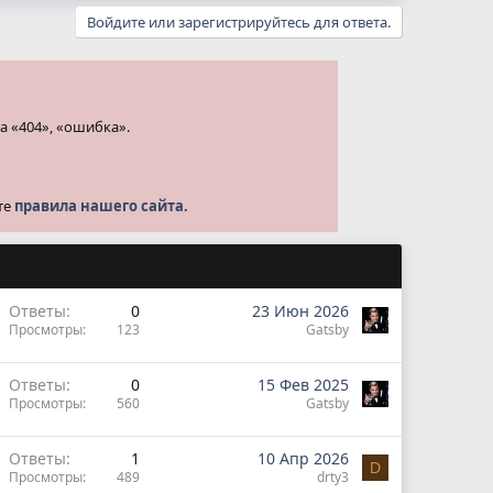
Войдите или зарегистрируйтесь для ответа.
а «404», «ошибка».
те
правила нашего сайта.
Ответы
0
23 Июн 2026
Просмотры
123
Gatsby
Ответы
0
15 Фев 2025
Просмотры
560
Gatsby
Ответы
1
10 Апр 2026
D
Просмотры
489
drty3