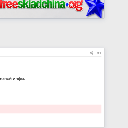
#1
лезной инфы.