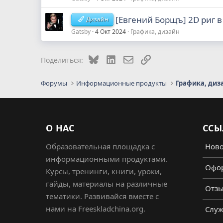
[Евгений Борщъ] 2D риг в
Дизайн
Gatsby
4 Окт 2024
Графика, дизайн
Bluesky
LinkedIn
Электронная почта
Ссылка
Поделиться:
Форумы
Информационные продукты
Графика, диз
О НАС
ССЫ
Образовательная площадка с
Ново
информационными продуктами.
Офор
Курсы, тренинги, книги, уроки,
гайды, материалы на различные
Отз
тематики. Развивайся вместе с
нами на Freeskladchina.org.
Служ