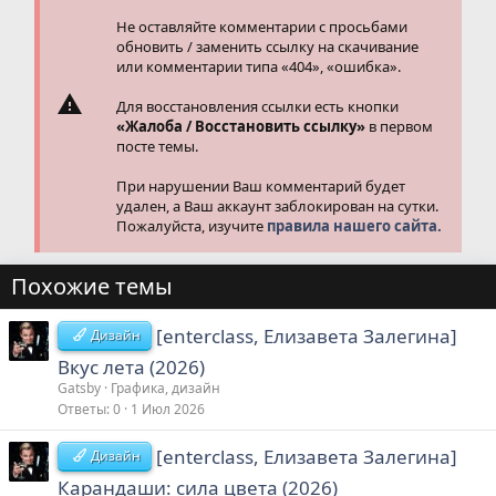
Не оставляйте комментарии с просьбами
обновить / заменить ссылку на скачивание
или комментарии типа «404», «ошибка».
Для восстановления ссылки есть кнопки
«Жалоба / Восстановить ссылку»
в первом
посте темы.
При нарушении Ваш комментарий будет
удален, а Ваш аккаунт заблокирован на сутки.
Пожалуйста, изучите
правила нашего сайта.
Похожие темы
[enterclass, Елизавета Залегина]
Дизайн
Вкус лета (2026)
Gatsby
Графика, дизайн
Ответы
0
1 Июл 2026
[enterclass, Елизавета Залегина]
Дизайн
Карандаши: сила цвета (2026)