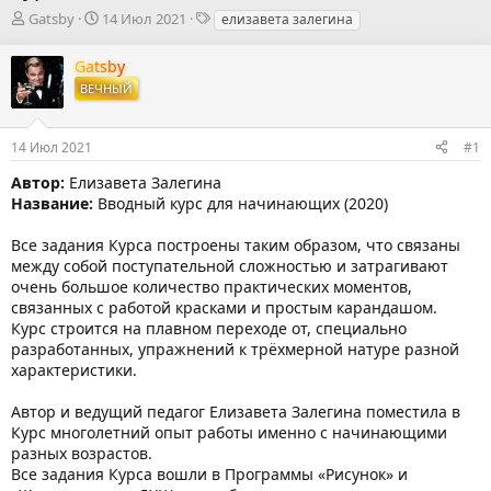
А
Д
Т
Gatsby
14 Июл 2021
елизавета залегина
в
а
е
т
т
г
Gatsby
о
а
и
ВЕЧНЫЙ
р
н
т
а
е
ч
14 Июл 2021
#1
м
а
ы
л
Автор:
Елизавета Залегина
а
Название:
Вводный курс для начинающих (2020)
Все задания Курса построены таким образом, что связаны
между собой поступательной сложностью и затрагивают
очень большое количество практических моментов,
связанных с работой красками и простым карандашом.
Курс строится на плавном переходе от, специально
разработанных, упражнений к трёхмерной натуре разной
характеристики.
Автор и ведущий педагог Елизавета Залегина поместила в
Курс многолетний опыт работы именно с начинающими
разных возрастов.
Все задания Курса вошли в Программы «Рисунок» и