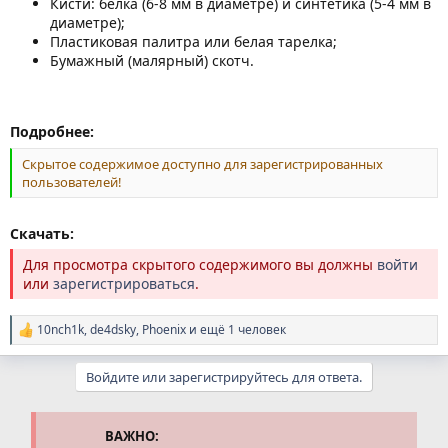
Кисти: белка (6-8 мм в диаметре) и синтетика (5-4 мм в
диаметре);
Пластиковая палитра или белая тарелка;
Бумажный (малярный) скотч.
Подробнее:
Скрытое содержимое доступно для зарегистрированных
пользователей!
Скачать:
Для просмотра скрытого содержимого вы должны
войти
или
зарегистрироваться
.
10nch1k
,
de4dsky
,
Phoenix
и ещё 1 человек
Р
е
а
Войдите или зарегистрируйтесь для ответа.
к
ц
и
и
ВАЖНО:
: