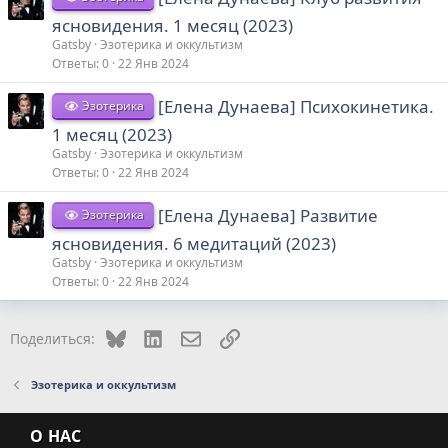
ясновидения. 1 месяц (2023)
Gatsby
Эзотерика и оккультизм
Ответы
0
22 Янв 2024
[Елена Дунаева] Психокинетика.
Эзотерика
1 месяц (2023)
Gatsby
Эзотерика и оккультизм
Ответы
0
22 Янв 2024
[Елена Дунаева] Развитие
Эзотерика
ясновидения. 6 медитаций (2023)
Gatsby
Эзотерика и оккультизм
Ответы
0
22 Янв 2024
Bluesky
LinkedIn
Электронная почта
Ссылка
Поделиться:
Эзотерика и оккультизм
О НАС