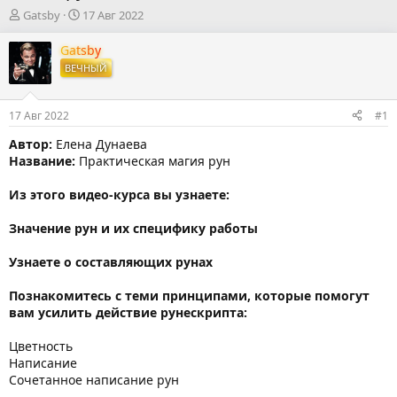
А
Д
Gatsby
17 Авг 2022
в
а
т
т
Gatsby
о
а
ВЕЧНЫЙ
р
н
т
а
е
ч
17 Авг 2022
#1
м
а
ы
л
Автор:
Елена Дунаева
а
Название:
Практическая магия рун
Из этого видео-курса вы узнаете:
Значение рун и их специфику работы
Узнаете о составляющих рунах
Познакомитесь с теми принципами, которые помогут
вам усилить действие рунескрипта:
Цветность
Написание
Сочетанное написание рун