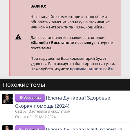
и
и
ВАЖНО:
:
Не оставляйте комментарии с просьбами
обновить / заменить ссылку на скачивание
или комментарии типа «404», «ошибка».
Для восстановления ссылки есть кнопки
«Жалоба / Восстановить ссылку»
в первом
посте темы.
При нарушении Ваш комментарий будет
удален, а Ваш аккаунт заблокирован на сутки.
Пожалуйста, изучите
правила нашего сайта.
Похожие темы
[Елена Дунаева] Здоровье.
Эзотерика
Скорая помощь (2024)
Gatsby
Эзотерика и оккультизм
Ответы
0
29 Май 2024
[Елена Дунаева] Клуб развития
Эзотерика