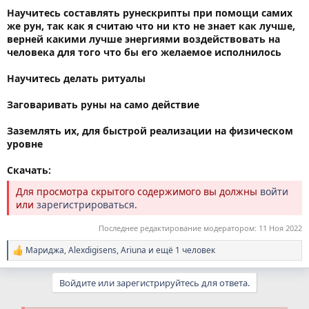
Научитесь составлять рунескрипты при помощи самих
же рун, так как я считаю что ни кто не знает как лучше,
верней какими лучше энергиями воздействовать на
человека для того что бы его желаемое исполнилось
Научитесь делать ритуалы
Заговаривать руны на само действие
Заземлять их, для быстрой реализации на физическом
уровне
Скачать:
Для просмотра скрытого содержимого вы должны
войти
или
зарегистрироваться
.
Последнее редактирование модератором:
11 Ноя 2022
Мариджа
,
Alexdigisens
,
Ariuna
и ещё 1 человек
Р
е
а
Войдите или зарегистрируйтесь для ответа.
к
ц