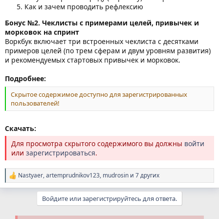
Как и зачем проводить рефлексию
Бонус №2. Чеклисты с примерами целей, привычек и
морковок на спринт
Воркбук включает три встроенных чеклиста с десятками
примеров целей (по трем сферам и двум уровням развития)
и рекомендуемых стартовых привычек и морковок.
Подробнее:
Скрытое содержимое доступно для зарегистрированных
пользователей!
Скачать:
Для просмотра скрытого содержимого вы должны
войти
или
зарегистрироваться
.
Nastyaer
,
artemprudnikov123
,
mudrosin
и 7 других
Р
е
а
Войдите или зарегистрируйтесь для ответа.
к
ц
и