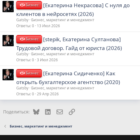
[Екатерина Некрасова] С нуля до
Бизнес
клиентов в нейросетях (2026)
Gatsby
Бизнес, маркетинг и менеджмент
Ответы
0
13 Июл 2026
[stepik, Екатерина Султанова]
Бизнес
Трудовой договор. Гайд от юриста (2026)
Gatsby
Бизнес, маркетинг и менеджмент
Ответы
0
3 Июл 2026
[Екатерина Сидиченко] Как
Бизнес
открыть бухгалтерское агентство (2020)
Gatsby
Бизнес, маркетинг и менеджмент
Ответы
0
29 Апр 2026
Bluesky
LinkedIn
Электронная почта
Ссылка
Поделиться:
Бизнес, маркетинг и менеджмент