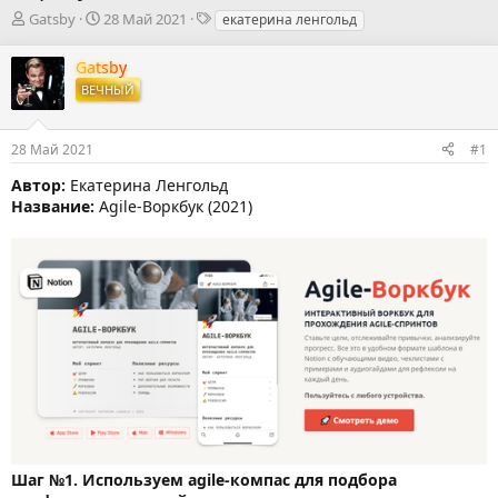
А
Д
Т
Gatsby
28 Май 2021
екатерина ленгольд
в
а
е
т
т
г
Gatsby
о
а
и
ВЕЧНЫЙ
р
н
т
а
е
ч
28 Май 2021
#1
м
а
ы
л
Автор:
Екатерина Ленгольд
а
Название:
Agile-Воркбук (2021)
Шаг №1. Используем agile-компас для подбора