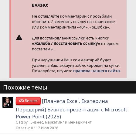
и
ВАЖНО:
:
Не оставляйте комментарии с просьбами
обновить / заменить ссылку на скачивание
или комментарии типа «404», «ошибка».
Для восстановления ссылки есть кнопки
«Жалоба / Восстановить ссылку»
в первом
посте темы.
При нарушении Ваш комментарий будет
удален, а Ваш аккаунт заблокирован на сутки.
Пожалуйста, изучите
правила нашего сайта.
Похожие темы
[Планета Excel, Екатерина
Бизнес
Передерий] Бизнес-презентация с Microsoft
Power Point (2025)
Gatsby
Бизнес, маркетинг и менеджмент
Ответы
0
17 Июл 2026