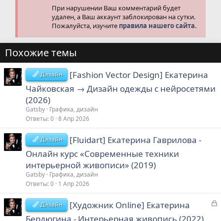
При нарушении Ваш комментарий будет
удален, а Ваш аккаунт заблокирован на сутки.
Пожалуйста, изучите
правила нашего сайта.
Похожие темы
[Fashion Vector Design] Екатерина
Дизайн
Чайковская → Дизайн одежды с нейросетями
(2026)
Gatsby
Графика, дизайн
Ответы
0
8 Апр 2026
[Fluidart] Екатерина Гаврилова -
Дизайн
Онлайн курс «Современные техники
интерьерной живописи» (2019)
Gatsby
Графика, дизайн
Ответы
0
1 Апр 2026
З
[Художник Online] Екатерина
Дизайн
а
Бердюгина - Интерьерная живопись (2022)