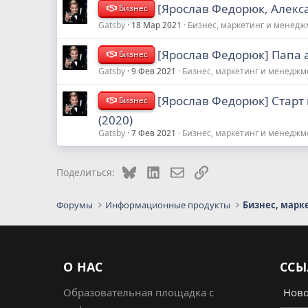
[Ярослав Федорюк, Алекс
Бизнес
Gatsby
18 Мар 2021
Бизнес, маркетинг и менед
[Ярослав Федорюк] Папа 
Бизнес
Gatsby
9 Фев 2021
Бизнес, маркетинг и менеджм
[Ярослав Федорюк] Старт
Бизнес
(2020)
Gatsby
7 Фев 2021
Бизнес, маркетинг и менеджм
Bluesky
LinkedIn
Электронная почта
Ссылка
Поделиться:
Форумы
Информационные продукты
Бизнес, марк
О НАС
ССЫ
Образовательная площадка с
Ново