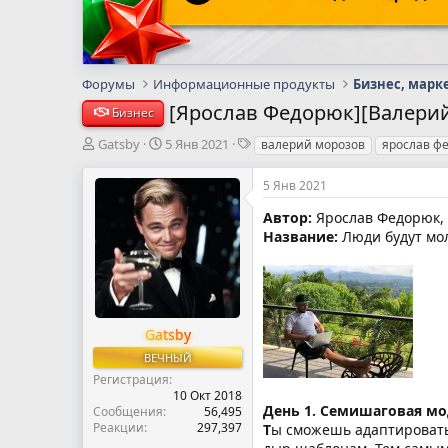
Форумы
Информационные продукты
Бизнес, марк
[Ярослав Федорюк][Валерий 
Бизнес
А
Д
Т
Gatsby
5 Янв 2021
валерий морозов
ярослав ф
в
а
е
т
т
г
5 Янв 2021
о
а
и
р
н
Автор:
Ярослав Федорюк,
т
а
Название:
Люди будут мол
е
ч
м
а
ы
л
а
Gatsby
ВЕЧНЫЙ
Регистрация
10 Окт 2018
День 1. Семишаговая м
Сообщения
56,495
Реакции
297,397
Т
ы сможешь адаптировать