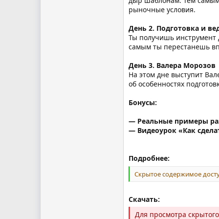
дыр шаблонам. Тем самым
рыночные условия.
День 2. Подготовка и ве
Ты получишь инструмент 
самым ты перестанешь вп
День 3. Валера Морозов
На этом дне выступит Вал
об особенностях подготов
Бонусы:
— Реальные примеры ра
— Видеоурок «Как сдела
Подробнее:
Скрытое содержимое досту
Скачать:
Для просмотра скрытог