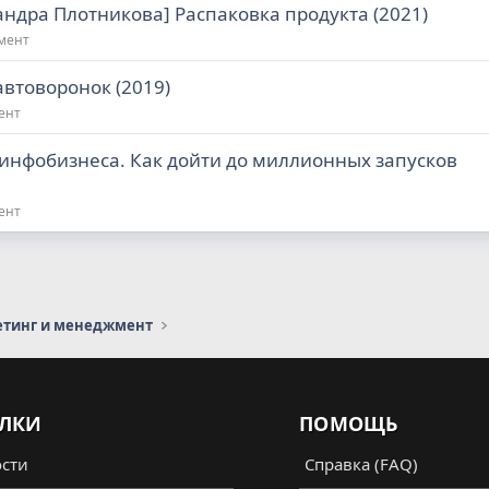
андра Плотникова] Распаковка продукта (2021)
жмент
автоворонок (2019)
ент
 инфобизнеса. Как дойти до миллионных запусков
ент
етинг и менеджмент
ЛКИ
ПОМОЩЬ
сти
Справка (FAQ)