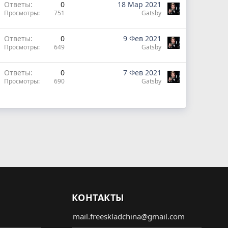
Ответы
0
18 Мар 2021
Просмотры
751
Gatsby
Ответы
0
9 Фев 2021
Просмотры
649
Gatsby
Ответы
0
7 Фев 2021
Просмотры
690
Gatsby
КОНТАКТЫ
mail.freeskladchina@gmail.com