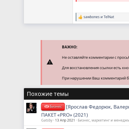
sawbones
и
TelNat
Р
е
а
к
ц
и
и
ВАЖНО:
:
Не оставляйте комментарии с прось
Для восстановления ссылки есть кн
При нарушении Ваш комментарий буд
Похожие темы
[Ярослав Федорюк, Валер
Бизнес
ПАКЕТ «PRO» (2021)
Gatsby
13 Апр 2021
Бизнес, маркетинг и менедж