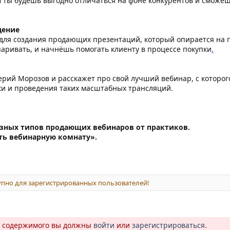
 ты будешь выгодно отличаться на фоне конкурентов и сможе
дение
для создания продающих презентаций, который опирается на г
аривать, и начнёшь помогать клиенту в процессе покупки
.
ерий Морозов и расскажет про свой лучший вебинар, с которог
ки и проведения таких масштабных трансляций.
зных типов продающих вебинаров от практиков.
ть вебинарную комнату».
пно для зарегистрированных пользователей!
о содержимого вы должны
войти
или
зарегистрироваться
.