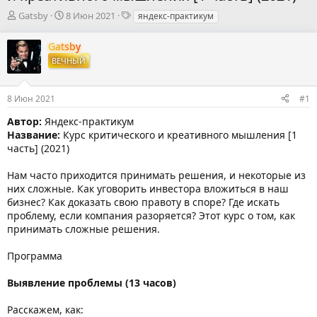
А
Д
Т
Gatsby
8 Июн 2021
яндекс-практикум
в
а
е
т
т
г
Gatsby
о
а
и
ВЕЧНЫЙ
р
н
т
а
е
ч
8 Июн 2021
#1
м
а
ы
л
Автор:
Яндекс-практикум
а
Название:
Курс критического и креативного мышления [1
часть] (2021)
Нам часто приходится принимать решения, и некоторые из
них сложные. Как уговорить инвестора вложиться в наш
бизнес? Как доказать свою правоту в споре? Где искать
проблему, если компания разоряется? Этот курс о том, как
принимать сложные решения.
Программа
Выявление проблемы (13 часов)
Расскажем, как: