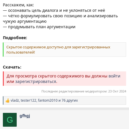
Расскажем, как:
— осознавать цель диалога и не уклоняться от неё
— чётко формулировать свою позицию и анализировать
чужую аргументацию
— продумывать план аргументации
Подробнее:
Скрытое содержимое доступно для зарегистрированных
пользователей!
Скачать:
Для просмотра скрытого содержимого вы должны
войти
или
зарегистрироваться
.
Последнее редактирование модератором:
23 Окт 2024
vladz
,
tester122
,
fantom2010
и 76 других
Р
е
а
gfhgj
к
G
ц
и