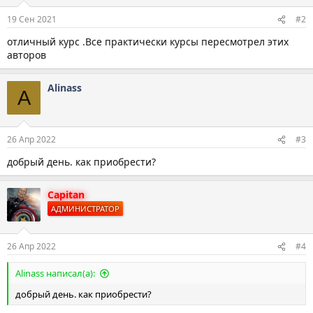
и
:
19 Сен 2021
#2
отличный курс .Все практически курсы пересмотрел этих
авторов
Alinass
A
26 Апр 2022
#3
добрый день. как приобрести?
Capitan
АДМИНИСТРАТОР
26 Апр 2022
#4
Alinass написал(а):
добрый день. как приобрести?