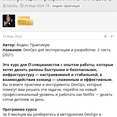
А
Д
Т
Gatsby
16 Мар 2024
яндекс практикум
в
а
е
т
т
г
Gatsby
о
а
и
ВЕЧНЫЙ
р
н
т
а
е
ч
16 Мар 2024
#1
м
а
ы
л
Автор:
Яндекс Практикум
а
Название:
DevOps для эксплуатации и разработки. 2 часть
(2021)
Это курс для IT-специалистов с опытом работы, которые
хотят делать релизы быстрыми и безопасными,
инфраструктуру — настраиваемой и стабильной, а
взаимодействие команд — слаженным и эффективным.
Вы освоите практики и инструменты DevOps, которые
помогут вам решить эти задачи, перейти на новый
профессиональный уровень и работать как Netflix — делать
сотни деплоев за день.
Программа курса:
За 6 месяцев вы разберетесь в методологии DevOps и