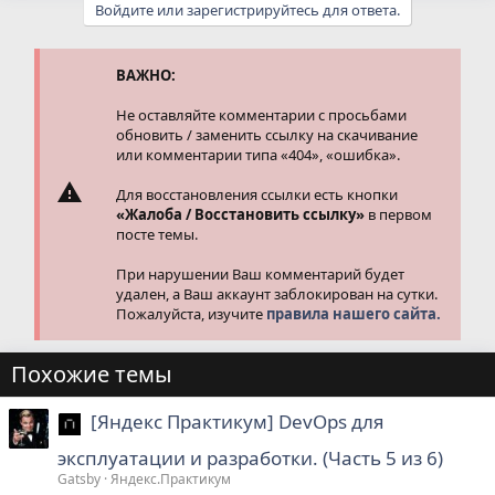
Войдите или зарегистрируйтесь для ответа.
к
ц
и
и
ВАЖНО:
:
Не оставляйте комментарии с просьбами
обновить / заменить ссылку на скачивание
или комментарии типа «404», «ошибка».
Для восстановления ссылки есть кнопки
«Жалоба / Восстановить ссылку»
в первом
посте темы.
При нарушении Ваш комментарий будет
удален, а Ваш аккаунт заблокирован на сутки.
Пожалуйста, изучите
правила нашего сайта.
Похожие темы
[Яндекс Практикум] DevOps для
эксплуатации и разработки. (Часть 5 из 6)
Gatsby
Яндекс.Практикум