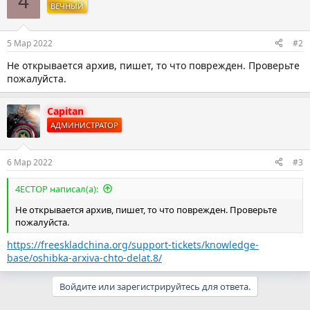
4
ц
ВЕЧНЫЙ
и
и
:
5 Мар 2022
#2
Не открывается архив, пишет, то что поврежден. Проверьте
пожалуйста.
Capitan
АДМИНИСТРАТОР
6 Мар 2022
#3
4ECTOP написал(а):
Не открывается архив, пишет, то что поврежден. Проверьте
пожалуйста.
https://freeskladchina.org/support-tickets/knowledge-
base/oshibka-arxiva-chto-delat.8/
Войдите или зарегистрируйтесь для ответа.