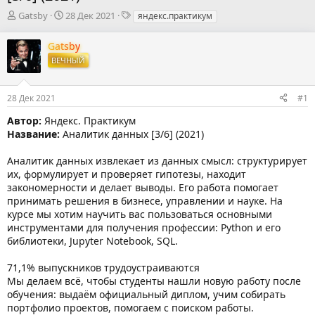
А
Д
Т
Gatsby
28 Дек 2021
яндекс.практикум
в
а
е
т
т
г
Gatsby
о
а
и
ВЕЧНЫЙ
р
н
т
а
е
ч
28 Дек 2021
#1
м
а
ы
л
Автор:
Яндекс. Практикум
а
Название:
Аналитик данных [3/6] (2021)
Аналитик данных извлекает из данных смысл: структурирует
их, формулирует и проверяет гипотезы, находит
закономерности и делает выводы. Его работа помогает
принимать решения в бизнесе, управлении и науке. На
курсе мы хотим научить вас пользоваться основными
инструментами для получения профессии: Python и его
библиотеки, Jupyter Notebook, SQL.
71,1% выпускников трудоустраиваются
Мы делаем всё, чтобы студенты нашли новую работу после
обучения: выдаём официальный диплом, учим собирать
портфолио проектов, помогаем с поиском работы.