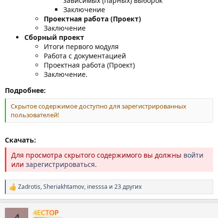
зависимых (парных) выборок
Заключение
Проектная работа (Проект)
Заключение
Сборный проект
Итоги первого модуля
Работа с документацией
Проектная работа (Проект)
Заключение.
Подробнее:
Скрытое содержимое доступно для зарегистрированных
пользователей!
Скачать:
Для просмотра скрытого содержимого вы должны
войти
или
зарегистрироваться
.
Zadrotis
,
Sheriakhtamov
,
inesssa
и 23 других
Р
е
а
4ECTOP
к