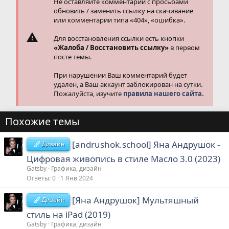
Не оставляйте комментарии с просьбами
обновить / заменить ссылку на скачивание
или комментарии типа «404», «ошибка».
Для восстановления ссылки есть кнопки
«Жалоба / Восстановить ссылку»
в первом
посте темы.
При нарушении Ваш комментарий будет
удален, а Ваш аккаунт заблокирован на сутки.
Пожалуйста, изучите
правила нашего сайта.
Похожие темы
[andrushok.school] Яна Андрушок -
Дизайн
Цифровая живопись в стиле Масло 3.0 (2023)
Gatsby
Графика, дизайн
Ответы
0
1 Янв 2024
[Яна Андрушок] Мультяшный
Дизайн
стиль на iPad (2019)
Gatsby
Графика, дизайн