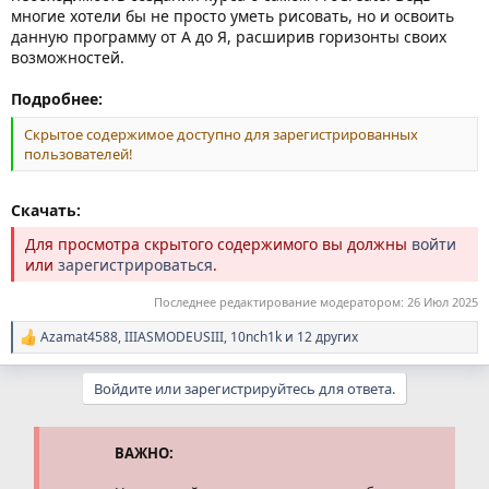
многие хотели бы не просто уметь рисовать, но и освоить
данную программу от А до Я, расширив горизонты своих
возможностей.
Подробнее:
Скрытое содержимое доступно для зарегистрированных
пользователей!
Скачать:
Для просмотра скрытого содержимого вы должны
войти
или
зарегистрироваться
.
Последнее редактирование модератором:
26 Июл 2025
Azamat4588
,
IIIASMODEUSIII
,
10nch1k
и 12 других
Р
е
а
Войдите или зарегистрируйтесь для ответа.
к
ц
и
и
ВАЖНО:
: