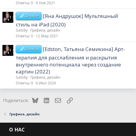
Ответы
0
6 Ноя 2021
[Яна Андрушок] Мультяшный
Дизайн
стиль на iPad (2020)
Gatsby
Графика, дизайн
Ответы
0
12 Мар 2021
[Edston, Татьяна Семикина] Арт-
Дизайн
терапия для расслабления и раскрытия
внутреннего потенциала через создание
картин (2022)
Gatsby
Графика, дизайн
Ответы
0
6 Июл 2026
Bluesky
LinkedIn
Электронная почта
Ссылка
Поделиться:
Графика, дизайн
О НАС