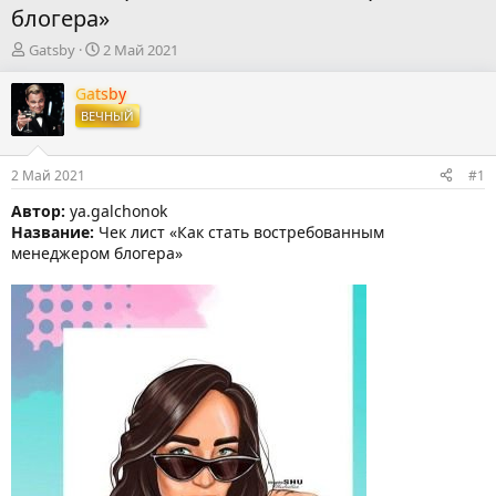
блогера»
А
Д
Gatsby
2 Май 2021
в
а
т
т
Gatsby
о
а
ВЕЧНЫЙ
р
н
т
а
е
ч
2 Май 2021
#1
м
а
ы
л
Автор:
ya.galchonok
а
Название:
Чек лист «Как стать востребованным
менеджером блогера»