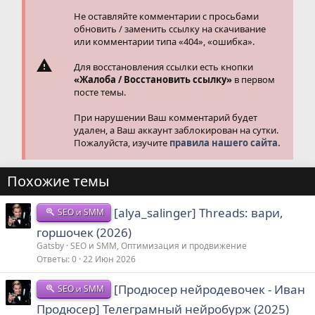
Не оставляйте комментарии с просьбами
обновить / заменить ссылку на скачивание
или комментарии типа «404», «ошибка».
Для восстановления ссылки есть кнопки
«Жалоба / Восстановить ссылку»
в первом
посте темы.
При нарушении Ваш комментарий будет
удален, а Ваш аккаунт заблокирован на сутки.
Пожалуйста, изучите
правила нашего сайта.
Похожие темы
[alya_salinger] Threads: вари,
SEO и SMM
горшочек (2026)
Gatsby
SEO и SMM, Оптимизация и продвижение
Ответы
0
22 Июн 2026
[Продюсер нейродевочек - Иван
SEO и SMM
Продюсер] Телеграмный нейробурж (2025)