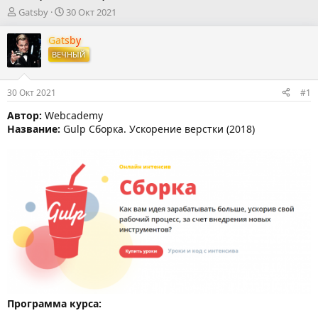
А
Д
Gatsby
30 Окт 2021
в
а
т
т
Gatsby
о
а
ВЕЧНЫЙ
р
н
т
а
е
ч
30 Окт 2021
#1
м
а
ы
л
Автор:
Webcademy
а
Название:
Gulp Сборка. Ускорение верстки (2018)
Программа курса: