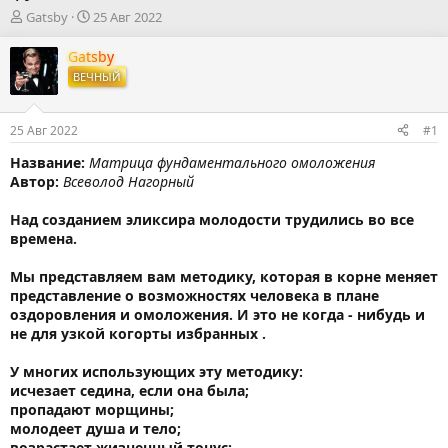
А
Д
Gatsby
25 Авг 2022
в
а
т
т
Gatsby
о
а
ВЕЧНЫЙ
р
н
т
а
е
ч
25 Авг 2022
#1
м
а
ы
л
Название:
Mатрица фундаментального омолoжения
а
Автор:
Всеволод Нагорный
Над созданием эликсира молодости трудились во все
времена.
Мы представляем вам методику, которая в корне меняет
представление о возможностях человека в плане
оздоровления и омоложения. И это не когда - нибудь и
не для узкой когорты избранных .
У многих использующих эту методику:
исчезает седина, если она была;
пропадают морщины;
молодеет душа и тело;
возрастает жизненный тонус;