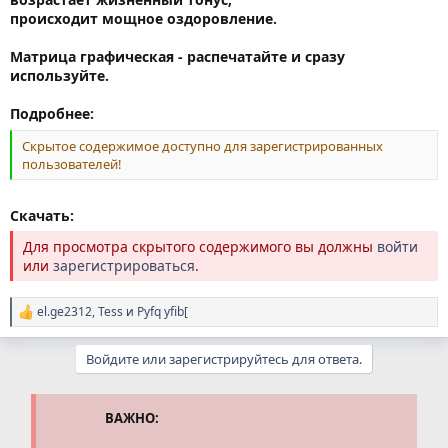
происходит мощное оздоровление.
Матрица графическая - распечатайте и сразу
используйте.
Подробнее:
Скрытое содержимое доступно для зарегистрированных
пользователей!
Скачать:
Для просмотра скрытого содержимого вы должны
войти
или
зарегистрироваться
.
el.ge2312
,
Tess
и
Pyfq yfib[
Р
е
а
Войдите или зарегистрируйтесь для ответа.
к
ц
и
и
ВАЖНО:
: