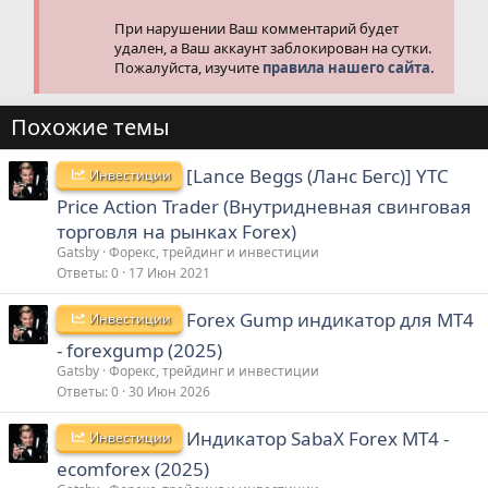
При нарушении Ваш комментарий будет
удален, а Ваш аккаунт заблокирован на сутки.
Пожалуйста, изучите
правила нашего сайта.
Похожие темы
[Lance Beggs (Ланс Бегс)] YTC
Инвестиции
Price Action Trader (Внутридневная свинговая
торговля на рынках Forex)
Gatsby
Форекс, трейдинг и инвестиции
Ответы
0
17 Июн 2021
Forex Gump индикатор для MT4
Инвестиции
- forexgump (2025)
Gatsby
Форекс, трейдинг и инвестиции
Ответы
0
30 Июн 2026
Индикатор SabaX Forex MT4 -
Инвестиции
ecomforex (2025)