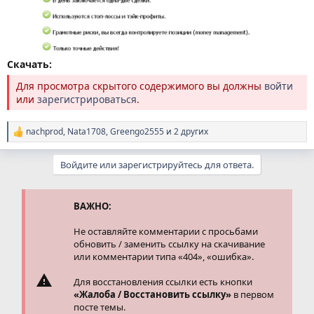
Скачать:
Для просмотра скрытого содержимого вы должны
войти
или
зарегистрироваться
.
nachprod
,
Nata1708
,
Greengo2555
и 2 других
Р
е
а
Войдите или зарегистрируйтесь для ответа.
к
ц
и
и
ВАЖНО:
:
Не оставляйте комментарии с просьбами
обновить / заменить ссылку на скачивание
или комментарии типа «404», «ошибка».
Для восстановления ссылки есть кнопки
«Жалоба / Восстановить ссылку»
в первом
посте темы.