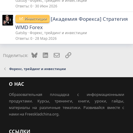
Gatsby
Форекс, трейдинг и инвестиции
Ответы
0
30 Июн 2026
[Академия Форекса] Стратегия
Инвестиции
WMD Forex
Gatsby
Форекс, трейдинг и инвестиции
Ответы
0
28 Мар 2026
Bluesky
LinkedIn
Электронная почта
Ссылка
Поделиться:
Форекс, трейдинг и инвестиции
О НАС
Образовательная площадка с информационными
продуктами. Курсы, тренинги, книги, уроки, гайды,
материалы на различные тематики. Развивайся вместе с
нами на Freeskladchina.org.
ССЫЛКИ