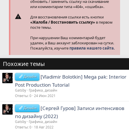
обновить / заменить ссылку на скачивание
или комментарии типа «404», «ошибка».
Для восстановления ссылки есть кнопки
«Жалоба / Восстановить ссылку»
в первом
посте темы.
При нарушении Ваш комментарий будет
удален, а Ваш аккаунт заблокирован на сутки.
Пожалуйста, изучите
правила нашего сайта.
Похожие темы
[Vladimir Bolotkin] Mega pak: Interior
Дизайн
Post Production Tutorial
Gatsby
Графика, дизайн
Ответы
0
24 Июн 2021
[Сергей Гуров] Записи интенсивов
Дизайн
по дизайну (2022)
Gatsby
Графика, дизайн
Ответы
0
18 Авг 2022