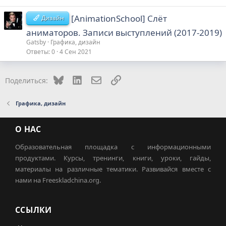
[AnimationSchool] Слёт
Дизайн
аниматоров. Записи выступлений (2017-2019)
Gatsby
Графика, дизайн
Ответы
0
4 Сен 2021
Bluesky
LinkedIn
Электронная почта
Ссылка
Поделиться:
Графика, дизайн
О НАС
Образовательная площадка с информационными
продуктами. Курсы, тренинги, книги, уроки, гайды,
материалы на различные тематики. Развивайся вместе с
нами на Freeskladchina.org.
ССЫЛКИ