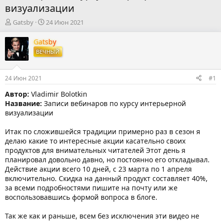
визуализации
А
Д
Gatsby
24 Июн 2021
в
а
т
т
Gatsby
о
а
ВЕЧНЫЙ
р
н
т
а
е
ч
24 Июн 2021
#1
м
а
ы
л
Автор:
Vladimir Bolotkin
а
Название:
Записи вебинаров по курсу интерьерной
визуализации
Итак по сложившейся традиции примерно раз в сезон я
делаю какие то интересные акции касательно своих
продуктов для внимательных читателей Этот день я
планировал довольно давно, но постоянно его откладывал.
Действие акции всего 10 дней, с 23 марта по 1 апреля
включительно. Скидка на данный продукт составляет 40%,
за всеми подробностями пишите на почту или же
воспользовавшись формой вопроса в блоге.
Так же как и раньше, всем без исключения эти видео не