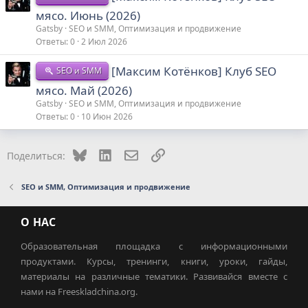
мясо. Июнь (2026)
Gatsby
SEO и SMM, Оптимизация и продвижение
Ответы
0
2 Июл 2026
[Максим Котёнков] Клуб SEO
SEO и SMM
мясо. Май (2026)
Gatsby
SEO и SMM, Оптимизация и продвижение
Ответы
0
10 Июн 2026
Bluesky
LinkedIn
Электронная почта
Ссылка
Поделиться:
SEO и SMM, Оптимизация и продвижение
О НАС
Образовательная площадка с информационными
продуктами. Курсы, тренинги, книги, уроки, гайды,
материалы на различные тематики. Развивайся вместе с
нами на Freeskladchina.org.