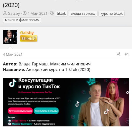
(2020)
А
Д
Т
Gatsby
4 Май 2021
tiktok
влада гармаш
курс по tiktok
в
а
е
максим филипович
т
т
г
о
а
и
Gatsby
р
н
ВЕЧНЫЙ
т
а
е
ч
м
а
4 Май 2021
#1
ы
л
а
Автор:
Влада Гармаш, Максим Филипович
Название:
Авторский курс по TikTok (2020)