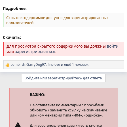
Подробнее:
Скрытое содержимое доступно для зарегистрированных
пользователей!
Скачать:
Для просмотра скрытого содержимого вы должны
войти
или
зарегистрироваться
.
bembi_di
,
GarryDog97
,
finelove
и ещё 1 человек
Р
е
а
Войдите или зарегистрируйтесь для ответа.
к
ц
и
и
ВАЖНО:
:
Не оставляйте комментарии с просьбами
обновить / заменить ссылку на скачивание
или комментарии типа «404», «ошибка».
Для восстановления ссылки есть кнопки