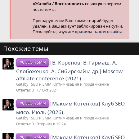
«Жалоба / Восстановить ссылку»
в первом
посте темы.
При нарушении Ваш комментарий будет
удален, а Ваш аккаунт заблокирован на сутки.
Пожалуйста, изучите
правила нашего сайта.
Похожие темы
[В. Корепов, В. Гармаш, А.
SEO и SMM
Слобоженко, А. Сибирский и др.] Moscow
affiliate conference (2021)
Gatsby
SEO и SMM, Оптимизация и продвижение
Ответы
0
17 Окт 2021
[Максим Котёнков] Клуб SEO
SEO и SMM
мясо. Июль (2026)
Gatsby
SEO и SMM, Оптимизация и продвижение
Ответы
0
Вторник в 19:24
[Максим Котёнков] Клуб SEO
SEO и SMM