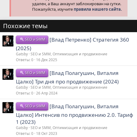
удален, а Ваш аккаунт заблокирован на сутки.
Пожалуйста, изучите
правила нашего сайта.
Похожие темы
[Влад Петренко] Стратегия 360
SEO и SMM
(2025)
Gatsby
SEO и SMM, Оптимизация и продвижение
Ответы
0
16 Дек 2025
[Влад Полагушин, Виталия
SEO и SMM
Цалко] Три дня про продвижение (2024)
Gatsby
SEO и SMM, Оптимизация и продвижение
Ответы
0
26 Апр 2024
[Влад Полагушин, Виталия
SEO и SMM
Цалко] Интенсив по продвижению 2.0. Тариф
1 (2023)
Gatsby
SEO и SMM, Оптимизация и продвижение
Ответы
0
18 Окт 2023