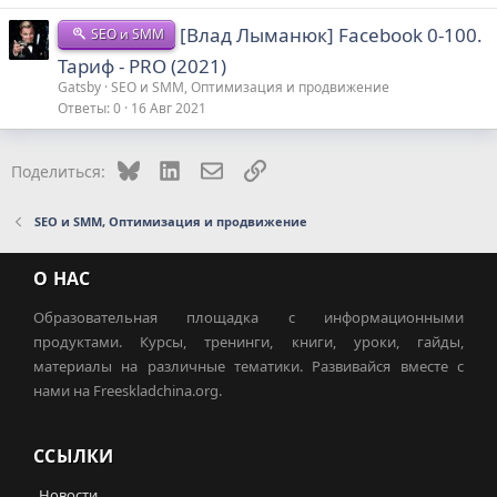
[Влад Лыманюк] Facebook 0-100.
SEO и SMM
Тариф - PRO (2021)
Gatsby
SEO и SMM, Оптимизация и продвижение
Ответы
0
16 Авг 2021
Bluesky
LinkedIn
Электронная почта
Ссылка
Поделиться:
SEO и SMM, Оптимизация и продвижение
О НАС
Образовательная площадка с информационными
продуктами. Курсы, тренинги, книги, уроки, гайды,
материалы на различные тематики. Развивайся вместе с
нами на Freeskladchina.org.
ССЫЛКИ
Новости