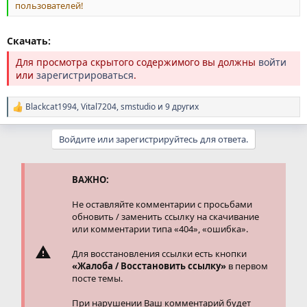
пользователей!
Скачать:
Для просмотра скрытого содержимого вы должны
войти
или
зарегистрироваться
.
Blackcat1994
,
Vital7204
,
smstudio
и 9 других
Р
е
а
Войдите или зарегистрируйтесь для ответа.
к
ц
и
и
ВАЖНО:
:
Не оставляйте комментарии с просьбами
обновить / заменить ссылку на скачивание
или комментарии типа «404», «ошибка».
Для восстановления ссылки есть кнопки
«Жалоба / Восстановить ссылку»
в первом
посте темы.
При нарушении Ваш комментарий будет