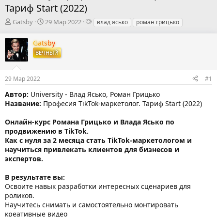
Тариф Start (2022)
А
Д
Т
Gatsby
29 Мар 2022
влад ясько
роман грицько
в
а
е
т
т
г
Gatsby
о
а
и
ВЕЧНЫЙ
р
н
т
а
е
ч
29 Мар 2022
#1
м
а
ы
л
Автор:
University - Влад Ясько, Роман Грицько
а
Название:
Професия TikTok-маркетолог. Тариф Start (2022)
Онлайн-курс Романа Грицько и Влада Ясько по
продвижению в TikTok.
Как с нуля за 2 месяца стать TikTok-маркетологом и
научиться привлекать клиентов для бизнесов и
экспертов.
В результате вы:
Освоите навык разработки интересных сценариев для
роликов.
Научитесь снимать и самостоятельно монтировать
креативные видео