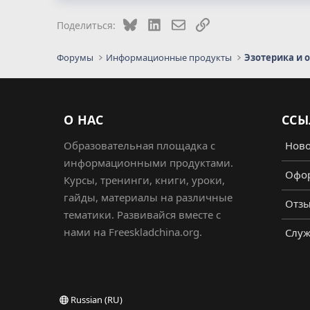
Bluesky
LinkedIn
Электронная почта
Ссылка
Поделиться:
Форумы
Информационные продукты
Эзотерика и 
О НАС
ССЫ
Образовательная площадка с
Ново
информационными продуктами.
Офор
Курсы, тренинги, книги, уроки,
гайды, материалы на различные
Отз
тематики. Развивайся вместе с
нами на Freeskladchina.org.
Служ
Russian (RU)