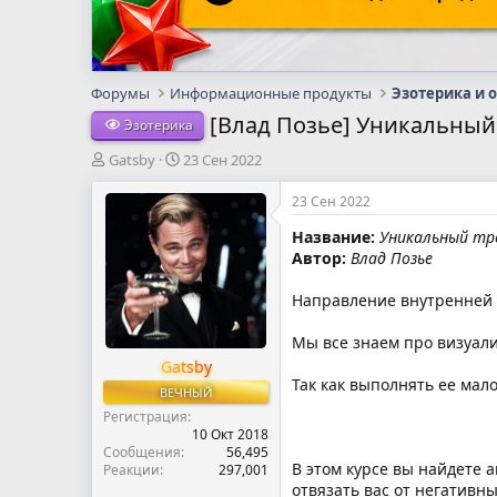
Форумы
Информационные продукты
Эзотерика и 
[Влад Позье] Уникальный
Эзотерика
А
Д
Gatsby
23 Сен 2022
в
а
т
т
23 Сен 2022
о
а
Название:
Уникальный тре
р
н
Автор:
Влад Позье
т
а
е
ч
м
а
Направление внутренней 
ы
л
а
Мы все знаем про визуали
Gatsby
Так как выполнять ее мал
ВЕЧНЫЙ
Регистрация
10 Окт 2018
Сообщения
56,495
В этом курсе вы найдете 
Реакции
297,001
отвязать вас от негативн