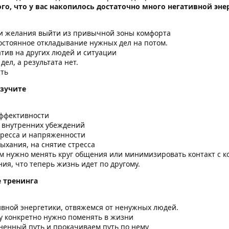
го, что у вас накопилось достаточно много негативной эне
л и желания выйти из привычной зоны комфорта
остоянное откладывание нужных дел на потом.
тив на других людей и ситуации
дел, а результата нет.
сть
изучите
ффективности
я внутренних убеждений
тресса и напряженности
дыхания, на снятие стресса
м нужно менять круг общения или минимизировать контакт с 
я, что теперь жизнь идет по другому.
 тренинга
ивной энергетики, отвяжемся от ненужных людей.
у конкретно нужно поменять в жизни
енный путь и прокачиваем путь по нему