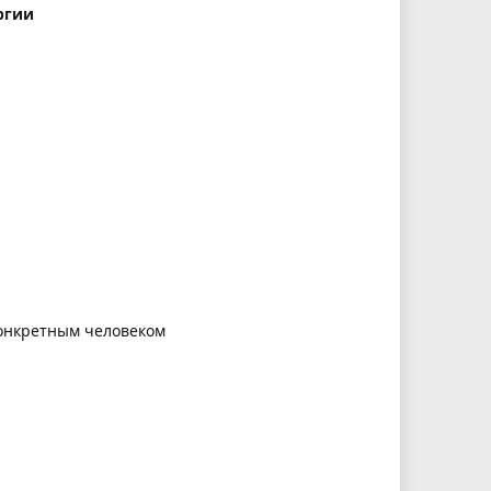
ргии
конкретным человеком