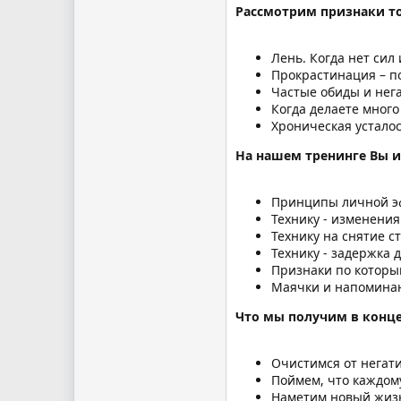
Рассмотрим признаки то
Лень. Когда нет си
Прокрастинация – п
Частые обиды и нега
Когда делаете много 
Хроническая устало
На нашем тренинге Вы 
Принципы личной э
Технику - изменени
Технику на снятие с
Технику - задержка 
Признаки по которы
Маячки и напоминани
Что мы получим в конце
Очистимся от негат
Поймем, что каждом
Наметим новый жизн