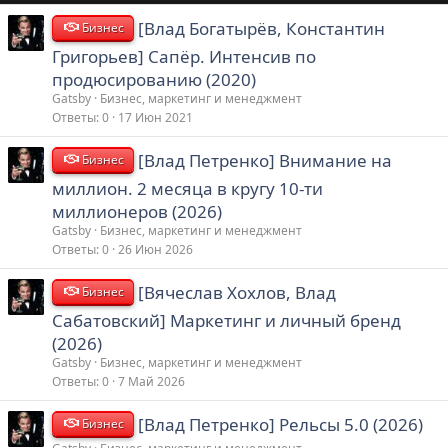
[Влад Богатырёв, Константин
Бизнес
Григорьев] Сапёр. Интенсив по
продюсированию (2020)
Gatsby
Бизнес, маркетинг и менеджмент
Ответы
0
17 Июн 2021
[Влад Петренко] Внимание на
Бизнес
миллион. 2 месяца в кругу 10-ти
миллионеров (2026)
Gatsby
Бизнес, маркетинг и менеджмент
Ответы
0
26 Июн 2026
[Вячеслав Хохлов, Влад
Бизнес
Сабатовский] Маркетинг и личный бренд
(2026)
Gatsby
Бизнес, маркетинг и менеджмент
Ответы
0
7 Май 2026
[Влад Петренко] Рельсы 5.0 (2026)
Бизнес