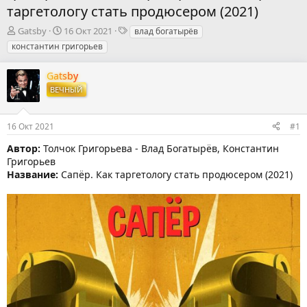
таргетологу стать продюсером (2021)
А
Д
Т
Gatsby
16 Окт 2021
влад богатырёв
в
а
е
константин григорьев
т
т
г
о
а
и
Gatsby
р
н
ВЕЧНЫЙ
т
а
е
ч
м
а
16 Окт 2021
#1
ы
л
а
Автор:
Толчок Григорьева - Влад Богатырёв, Константин
Григорьев
Название:
Сапёр. Как таргетологу стать продюсером (2021)