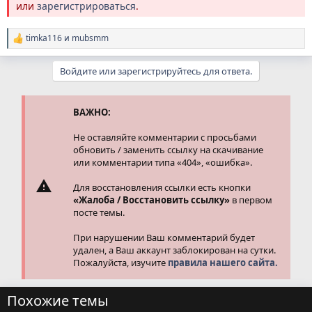
или
зарегистрироваться
.
timka116
и
mubsmm
Р
е
а
Войдите или зарегистрируйтесь для ответа.
к
ц
и
и
ВАЖНО:
:
Не оставляйте комментарии с просьбами
обновить / заменить ссылку на скачивание
или комментарии типа «404», «ошибка».
Для восстановления ссылки есть кнопки
«Жалоба / Восстановить ссылку»
в первом
посте темы.
При нарушении Ваш комментарий будет
удален, а Ваш аккаунт заблокирован на сутки.
Пожалуйста, изучите
правила нашего сайта.
Похожие темы