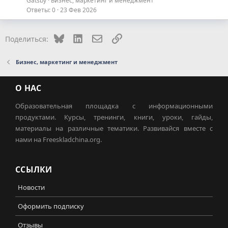
Gatsby
Бизнес, маркетинг и менеджмент
Ответы
0
23 Фев 2026
Bluesky
LinkedIn
Электронная почта
Ссылка
Поделиться:
Бизнес, маркетинг и менеджмент
О НАС
Образовательная площадка с информационными
продуктами. Курсы, тренинги, книги, уроки, гайды,
материалы на различные тематики. Развивайся вместе с
нами на Freeskladchina.org.
ССЫЛКИ
Новости
Оформить подписку
Отзывы