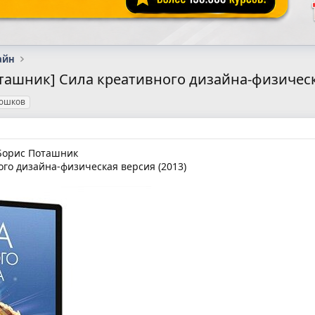
айн
ашник] Сила креативного дизайна-физическа
юшков
Борис Поташник
го дизайна-физическая версия (2013)