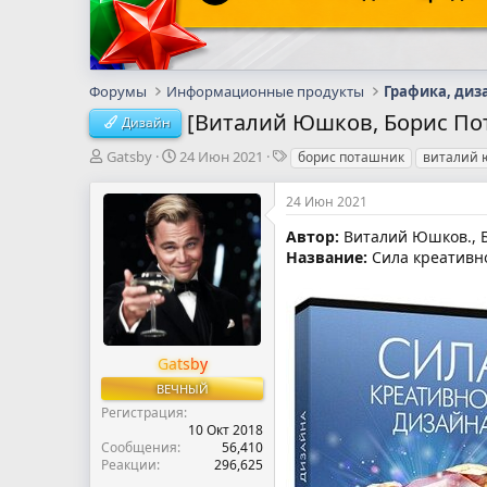
Форумы
Информационные продукты
Графика, диз
[Виталий Юшков, Борис Пот
Дизайн
А
Д
Т
Gatsby
24 Июн 2021
борис поташник
виталий 
в
а
е
т
т
г
24 Июн 2021
о
а
и
р
н
Автор:
Виталий Юшков., 
т
а
Название:
Сила креативно
е
ч
м
а
ы
л
а
Gatsby
ВЕЧНЫЙ
Регистрация
10 Окт 2018
Сообщения
56,410
Реакции
296,625