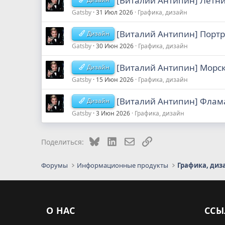
[Виталий Антипин] Летн
Gatsby
31 Июл 2026
Графика, дизайн
[Виталий Антипин] Портр
Дизайн
Gatsby
30 Июн 2026
Графика, дизайн
[Виталий Антипин] Морск
Дизайн
Gatsby
15 Июн 2026
Графика, дизайн
[Виталий Антипин] Флама
Дизайн
Gatsby
3 Июн 2026
Графика, дизайн
Bluesky
LinkedIn
Электронная почта
Ссылка
Поделиться:
Форумы
Информационные продукты
Графика, диз
О НАС
ССЫ