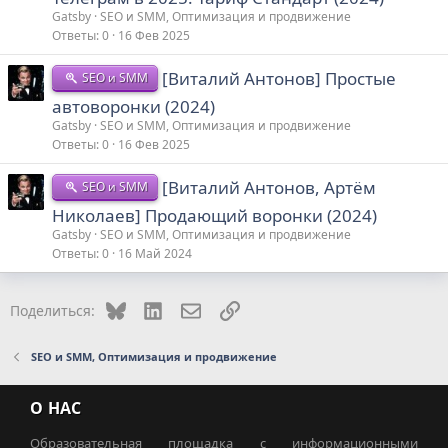
Gatsby
SEO и SMM, Оптимизация и продвижение
Ответы
0
16 Фев 2025
[Виталий Антонов] Простые
SEO и SMM
автоворонки (2024)
Gatsby
SEO и SMM, Оптимизация и продвижение
Ответы
0
16 Фев 2025
[Виталий Антонов, Артём
SEO и SMM
Николаев] Продающий воронки (2024)
Gatsby
SEO и SMM, Оптимизация и продвижение
Ответы
0
16 Май 2024
Bluesky
LinkedIn
Электронная почта
Ссылка
Поделиться:
SEO и SMM, Оптимизация и продвижение
О НАС
Образовательная площадка с информационными