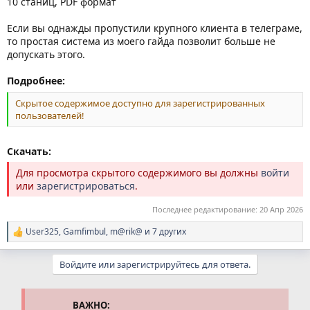
10 станиц, PDF формат
Если вы однажды пропустили крупного клиента в телеграме,
то простая система из моего гайда позволит больше не
допускать этого.
Подробнее:
Скрытое содержимое доступно для зарегистрированных
пользователей!
Скачать:
Для просмотра скрытого содержимого вы должны
войти
или
зарегистрироваться
.
Последнее редактирование:
20 Апр 2026
User325
,
Gamfimbul
,
m@rik@
и 7 других
Р
е
а
Войдите или зарегистрируйтесь для ответа.
к
ц
и
и
ВАЖНО: