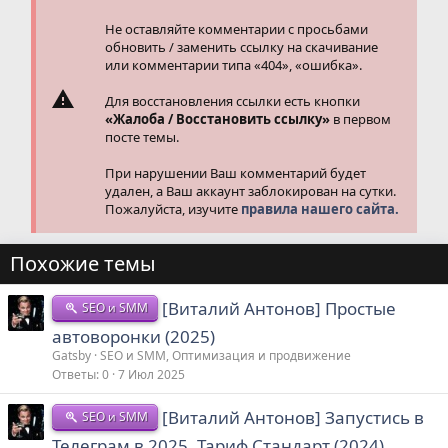
:
Не оставляйте комментарии с просьбами
обновить / заменить ссылку на скачивание
или комментарии типа «404», «ошибка».
Для восстановления ссылки есть кнопки
«Жалоба / Восстановить ссылку»
в первом
посте темы.
При нарушении Ваш комментарий будет
удален, а Ваш аккаунт заблокирован на сутки.
Пожалуйста, изучите
правила нашего сайта.
Похожие темы
[Виталий Антонов] Простые
SEO и SMM
автоворонки (2025)
Gatsby
SEO и SMM, Оптимизация и продвижение
Ответы
0
7 Июл 2025
[Виталий Антонов] Запустись в
SEO и SMM
Телеграм в 2025. Тариф Стандарт (2024)