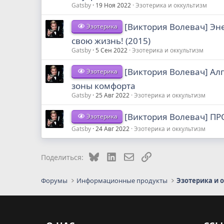
Gatsby
19 Ноя 2022
Эзотерика и оккультизм
[Виктория Волевач] Эне
Эзотерика
свою жизнь! (2015)
Gatsby
5 Сен 2022
Эзотерика и оккультизм
[Виктория Волевач] Ал
Эзотерика
зоны комфорта
Gatsby
25 Авг 2022
Эзотерика и оккультизм
[Виктория Волевач] ПР
Эзотерика
Gatsby
24 Авг 2022
Эзотерика и оккультизм
Bluesky
LinkedIn
Электронная почта
Ссылка
Поделиться:
Форумы
Информационные продукты
Эзотерика и 