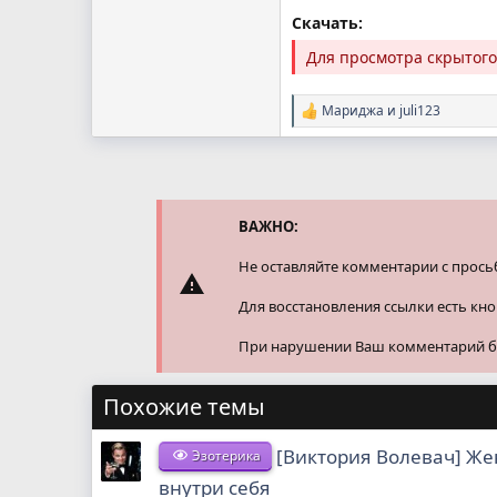
Скачать:
Для просмотра скрытог
Мариджа
и
juli123
Р
е
а
к
ц
и
и
ВАЖНО:
:
Не оставляйте комментарии с прось
Для восстановления ссылки есть кн
При нарушении Ваш комментарий буд
Похожие темы
[Виктория Волевач] Же
Эзотерика
внутри себя