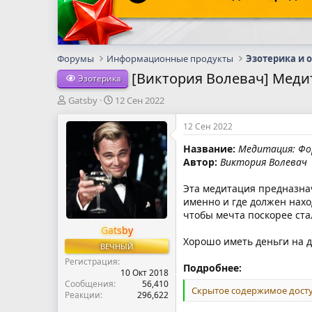
Форумы
Информационные продукты
Эзотерика и 
[Виктория Волевач] Меди
Эзотерика
А
Д
Gatsby
12 Сен 2022
в
а
т
т
12 Сен 2022
о
а
Название:
Медитация: Фо
р
н
Автор:
Виктория Волевач
т
а
е
ч
м
а
Эта медитация предназнач
ы
л
именно и где должен наход
а
чтобы мечта поскорее ст
Gatsby
Хорошо иметь деньги на д
ВЕЧНЫЙ
Регистрация
Подробнее:
10 Окт 2018
Сообщения
56,410
Скрытое содержимое досту
Реакции
296,622