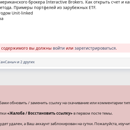
ериканского брокера Interactive Brokers. Как открыть счет и 
метода. Примеры портфелей из зарубежных ETF.
дом Unit-linked
ра
о содержимого вы должны
войти
или
зарегистрироваться
.
СанСаныч
и 2 других
бами обновить / заменить ссылку на скачивание или комментарии тип
опки
«Жалоба / Восстановить ссылку»
в первом посте темы.
ет удален, а Ваш аккаунт заблокирован на сутки. Пожалуйста, изучи