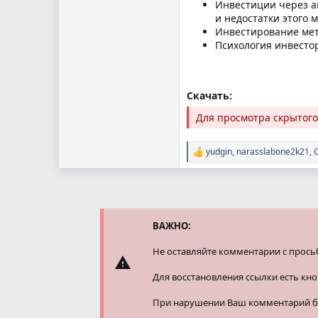
Инвестиции через ам
и недостатки этого 
Инвестирование мето
Психология инвесто
Скачать:
Для просмотра скрытог
yudgin
,
narasslabone2k21
,
Р
е
а
к
ц
и
и
ВАЖНО:
:
Не оставляйте комментарии с прось
Для восстановления ссылки есть кн
При нарушении Ваш комментарий буд