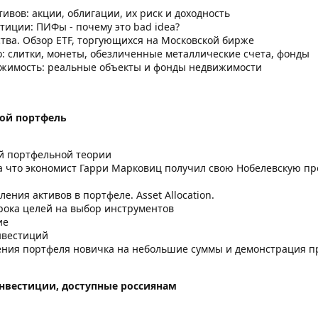
ивов: акции, облигации, их риск и доходность
тиции: ПИФы - почему это bad idea?
тва. Обзор ETF, торгующихся на Московской бирже
о: слитки, монеты, обезличенные металлические счета, фонды
жимость: реальные объекты и фонды недвижимости
вой портфель
й портфельной теории
за что экономист Гарри Марковиц получил свою Нобелевскую п
ния активов в портфеле. Asset Allocation.
срока целей на выбор инструментов
ие
нвестиций
ения портфеля новичка на небольшие суммы и демонстрация п
нвестиции, доступные россиянам