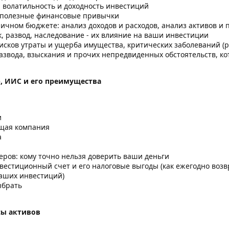
 волатильность и доходность инвестиций
и: полезные финансовые привычки
ичном бюджете: анализ доходов и расходов, анализ активов и 
к, развод, наследование - их влияние на ваши инвестиции
исков утраты и ущерба имущества, критических заболеваний (рак
развода, взыскания и прочих непредвиденных обстоятельств, 
р, ИИС и его преимущества
и
ющая компания
а
еров: кому точно нельзя доверить ваши деньги
естиционный счет и его налоговые выгоды (как ежегодно возвр
ваших инвестиций)
ыбрать
сы активов