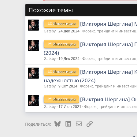
Похожие темы
[Виктория Шергина] 
Инвестиции
Gatsby
24 Дек 2024
Форекс, трейдинг и инвести
[Виктория Шергина] П
Инвестиции
(2024)
Gatsby
19 Дек 2024
Форекс, трейдинг и инвести
[Виктория Шергина] 
Инвестиции
надежностью (2024)
Gatsby
9 Окт 2024
Форекс, трейдинг и инвестиц
[Виктрия Шергина] Он
Инвестиции
Gatsby
17 Июн 2021
Форекс, трейдинг и инвест
Bluesky
LinkedIn
Электронная почта
Ссылка
Поделиться: