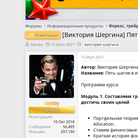
Форумы
Информационные продукты
Форекс, трей
[Виктория Шергина] Пять
Инвестиции
А
Д
Т
Gatsby
15 Июл 2021
виктория шергина
в
а
е
т
т
г
15 Июл 2021
о
а
и
р
н
Автор:
Виктория Шергин
т
а
Название:
Пять шагов в ин
е
ч
м
а
Программа курса:
ы
л
а
Модуль 1. Составляем г
достичь своих целей
Gatsby
ВЕЧНЫЙ
Регистрация
Портфельная теория
10 Окт 2018
Allocation.
Сообщения
56,495
Ставим финансовые 
Реакции
297,190
Краткая история фон