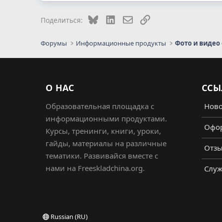
Bluesky
LinkedIn
Электронная почта
Ссылка
Поделиться:
Форумы
Информационные продукты
Фото и видео
О НАС
ССЫ
Образовательная площадка с
Ново
информационными продуктами.
Офор
Курсы, тренинги, книги, уроки,
гайды, материалы на различные
Отз
тематики. Развивайся вместе с
нами на Freeskladchina.org.
Служ
Russian (RU)