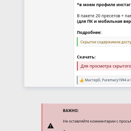
*в моем профиле инстаг
В пакете 20 пресетов + п
(для ПК и мобильная вер
Подробнее:
Скрытое содержимое досту
Скачать:
Для просмотра скрытог
МастерD
,
Puremary1994
и
Р
е
а
к
ц
и
и
ВАЖНО:
:
Не оставляйте комментарии с прось