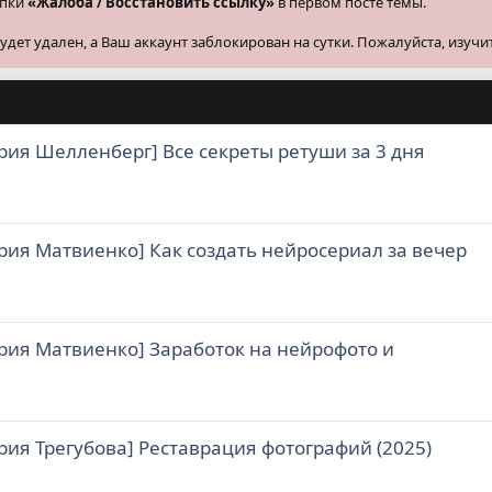
опки
«Жалоба / Восстановить ссылку»
в первом посте темы.
ет удален, а Ваш аккаунт заблокирован на сутки. Пожалуйста, изучи
рия Шелленберг] Все секреты ретуши за 3 дня
рия Матвиенко] Как создать нейросериал за вечер
рия Матвиенко] Заработок на нейрофото и
рия Трегубова] Реставрация фотографий (2025)