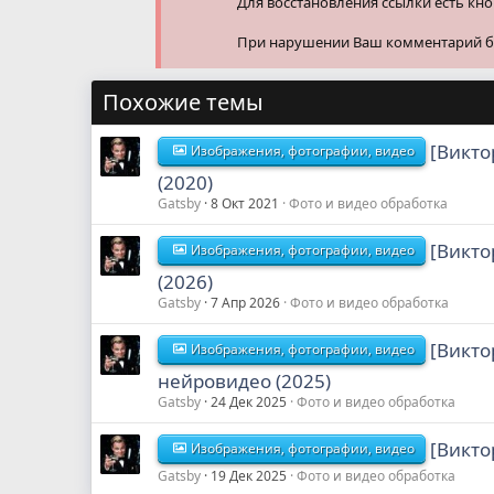
Для восстановления ссылки есть кн
При нарушении Ваш комментарий буд
Похожие темы
[Викто
Изображения, фотографии, видео
(2020)
Gatsby
8 Окт 2021
Фото и видео обработка
[Викто
Изображения, фотографии, видео
(2026)
Gatsby
7 Апр 2026
Фото и видео обработка
[Викто
Изображения, фотографии, видео
нейровидео (2025)
Gatsby
24 Дек 2025
Фото и видео обработка
[Викто
Изображения, фотографии, видео
Gatsby
19 Дек 2025
Фото и видео обработка