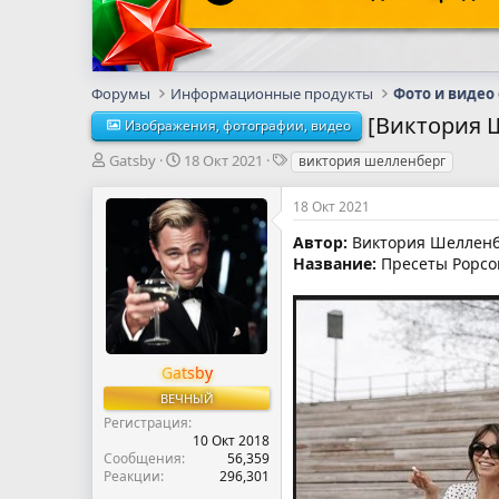
Форумы
Информационные продукты
Фото и видео
[Виктория Ш
Изображения, фотографии, видео
А
Д
Т
Gatsby
18 Окт 2021
виктория шелленберг
в
а
е
т
т
г
18 Окт 2021
о
а
и
р
н
Автор:
Виктория Шелленб
т
а
Название:
Пресеты Popcor
е
ч
м
а
ы
л
а
Gatsby
ВЕЧНЫЙ
Регистрация
10 Окт 2018
Сообщения
56,359
Реакции
296,301