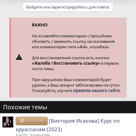
а
Войдите или зарегистрируйтесь для ответа.
к
ц
и
и
ВАЖНО:
:
Не оставляйте комментарии с просьбами
обновить / заменить ссылку на скачивание
или комментарии типа «404», «ошибка».
Для восстановления ссылки есть кнопки
«Жалоба / Восстановить ссылку»
в первом
посте темы.
При нарушении Ваш комментарий будет
удален, а Ваш аккаунт заблокирован на сутки.
Пожалуйста, изучите
правила нашего сайта.
Похожие темы
[Виктория Исакова] Курс по
Кулинария
круассанам (2023)
Gatsby
Кулинария