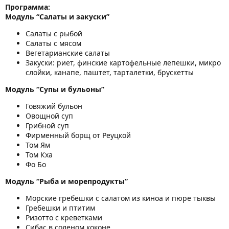
Программа:
Модуль “Салаты и закуски”
Салаты с рыбой
Салаты с мясом
Вегетарианские салаты
Закуски: риет, финские картофельные лепешки, микро
слойки, канапе, паштет, тарталетки, брускетты
Модуль “Супы и бульоны”
Говяжий бульон
Овощной суп
Грибной суп
Фирменный борщ от Реуцкой
Том Ям
Том Кха
Фо Бо
Модуль “Рыба и морепродукты”
Морские гребешки с салатом из киноа и пюре тыквы
Гребешки и птитим
Ризотто с креветками
Сибас в соленом коконе