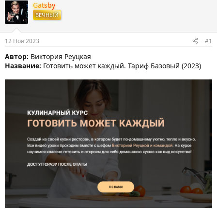
т
т
г
Gatsby
о
а
и
ВЕЧНЫЙ
р
н
т
а
е
ч
12 Ноя 2023
#1
м
а
ы
л
Автор:
Виктория Реуцкая
а
Название:
Готовить может каждый. Тариф Базовый (2023)