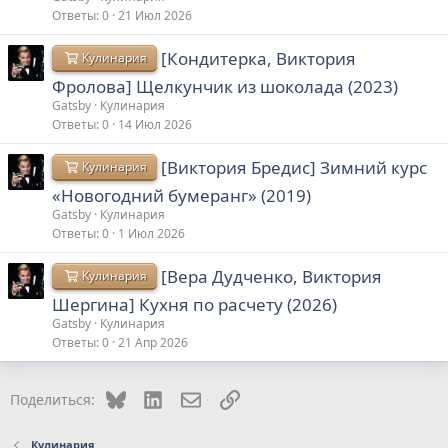
Ответы
0
21 Июл 2026
[Кондитерка, Виктория
Кулинария
Фролова] Щелкунчик из шоколада (2023)
Gatsby
Кулинария
Ответы
0
14 Июл 2026
[Виктория Бредис] Зимний курс
Кулинария
«Новогодний бумеранг» (2019)
Gatsby
Кулинария
Ответы
0
1 Июл 2026
[Вера Дудченко, Виктория
Кулинария
Шергина] Кухня по расчету (2026)
Gatsby
Кулинария
Ответы
0
21 Апр 2026
Bluesky
LinkedIn
Электронная почта
Ссылка
Поделиться:
Кулинария