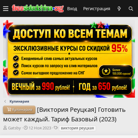
Вход
Регистрация
Кулинария
[Виктория Реуцкая] Готовить
Кулинария
может каждый. Тариф Базовый (2023)
А
Д
Т
Gatsby
12 Ноя 2023
виктория реуцкая
в
а
е