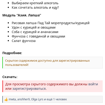
Выбираем крепкий алкоголь
Как сочетать алкоголь и еду?
Модуль “Азия. Лапша”
Рисовая лапша Пад Тай морепродукты/курицей
Удон с курицей и овощами
Соба с курицей и ананасами
Фунчоза с говядиной и овощами
Салат фунчоза
Подробнее:
Скрытое содержимое доступно для зарегистрированных
пользователей!
Скачать:
Для просмотра скрытого содержимого вы должны
войти
или
зарегистрироваться
.
mwta
,
anshher9
,
Olga Lyrs
и ещё 1 человек
Р
е