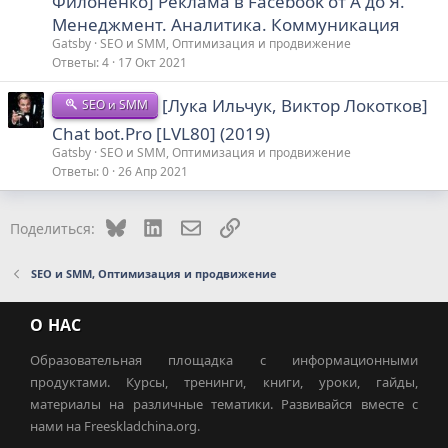
Филоненко] Реклама в Facebook от А до Я.
Менеджмент. Аналитика. Коммуникация
Gatsby
SEO и SMM, Оптимизация и продвижение
Ответы
4
17 Окт 2021
[Лука Ильчук, Виктор Локотков]
SEO и SMM
Chat bot.Pro [LVL80] (2019)
Gatsby
SEO и SMM, Оптимизация и продвижение
Ответы
0
26 Апр 2021
Bluesky
LinkedIn
Электронная почта
Ссылка
Поделиться:
SEO и SMM, Оптимизация и продвижение
О НАС
Образовательная площадка с информационными
продуктами. Курсы, тренинги, книги, уроки, гайды,
материалы на различные тематики. Развивайся вместе с
нами на Freeskladchina.org.