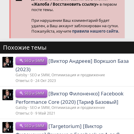
«Жалоба / Восстановить ссылку»
в первом
посте темы.
При нарушении Ваш комментарий будет
удален, а Ваш аккаунт заблокирован на сутки.
Пожалуйста, изучите
правила нашего сайта.
Похожие темы
[Виктор Андреев] Воркшоп База
SEO и SMM
(2023)
Gatsby
SEO и SMM, Оптимизация и продвижение
Ответы
0
24 Окт 2023
[Виктор Филоненко] Facebook
SEO и SMM
Performance Core (2020) [Тариф Базовый]
Gatsby
SEO и SMM, Оптимизация и продвижение
Ответы
0
9 Май 2021
[Targetorium] [Виктор
SEO и SMM