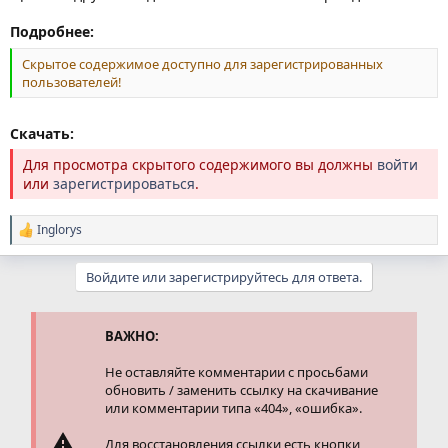
Подробнее:
Скрытое содержимое доступно для зарегистрированных
пользователей!
Скачать:
Для просмотра скрытого содержимого вы должны
войти
или
зарегистрироваться
.
Inglorys
Р
е
а
Войдите или зарегистрируйтесь для ответа.
к
ц
и
и
ВАЖНО:
:
Не оставляйте комментарии с просьбами
обновить / заменить ссылку на скачивание
или комментарии типа «404», «ошибка».
Для восстановления ссылки есть кнопки