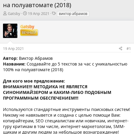
на полуавтомате (2018)
А
Д
Т
Gatsby
19 Апр 2021
виктор абрамов
в
а
е
т
т
г
Gatsby
о
а
и
ВЕЧНЫЙ
р
н
т
а
е
ч
19 Апр 2021
#1
м
а
ы
л
Автор:
Виктор Абрамов
а
Название:
Создавайте до 5 текстов за час с уникальностью
100% на полуавтомате (2018)
Для кого мое предложение:
ВНИМАНИЕ!!! МЕТОДИКА НЕ ЯВЛЯЕТСЯ
СИНОНИМАЙЗЕРОМ и КАКИМ-ЛИБО ПОДОБНЫМ
ПРОГРАММНЫМ ОБЕСПЕЧЕНИЕМ!!!
Используются стандартные инструменты поисковых систем!
Никому не навязывется и создана с целью помощи Вам:
копирайтерам, SEO специалистам или новичкам, интернет-
гуру критикам в том числе, интернет-маркетологам, SMM-
щикам и другим людям за небольшое вознаграждение!