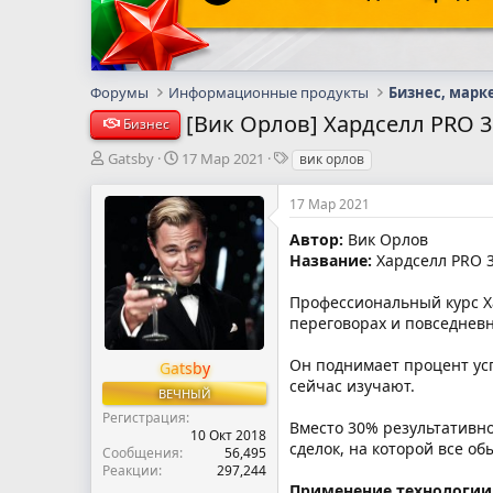
Форумы
Информационные продукты
Бизнес, марк
[Вик Орлов] Хардселл PRO 3
Бизнес
А
Д
Т
Gatsby
17 Мар 2021
вик орлов
в
а
е
т
т
г
17 Мар 2021
о
а
и
р
н
Автор:
Вик Орлов
т
а
Название:
Хардселл PRO 3
е
ч
м
а
Профессиональный курс Х
ы
л
переговорах и повседнев
а
Он поднимает процент усп
Gatsby
сейчас изучают.
ВЕЧНЫЙ
Регистрация
Вместо 30% результативн
10 Окт 2018
сделок, на которой все о
Сообщения
56,495
Реакции
297,244
Применение технологии з