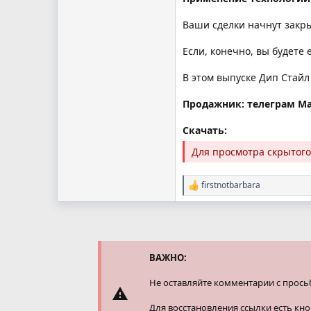
Ваши сделки начнут закры
Если, конечно, вы будете 
В этом выпуске Дип Стай
Продажник: телеграм М
Скачать:
Для просмотра скрытог
firstnotbarbara
Р
е
а
к
ц
и
и
ВАЖНО:
:
Не оставляйте комментарии с прось
Для восстановления ссылки есть кн