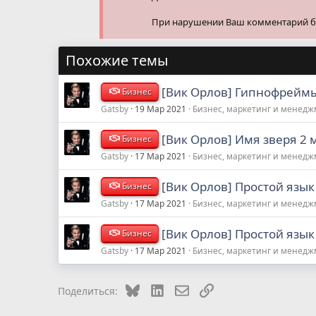
При нарушении Ваш комментарий буд
Похожие темы
[Вик Орлов] Гипнофреймы
Бизнес
Gatsby
19 Мар 2021
Бизнес, маркетинг и менед
[Вик Орлов] Имя зверя 2 
Бизнес
Gatsby
17 Мар 2021
Бизнес, маркетинг и менед
[Вик Орлов] Простой язык 
Бизнес
Gatsby
17 Мар 2021
Бизнес, маркетинг и менед
[Вик Орлов] Простой язык
Бизнес
Gatsby
17 Мар 2021
Бизнес, маркетинг и менед
Bluesky
LinkedIn
Электронная почта
Ссылка
Поделиться: