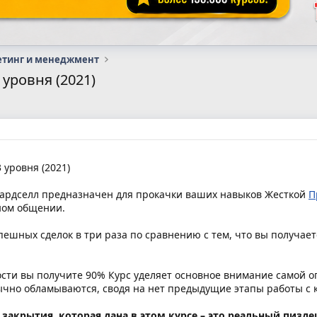
етинг и менеджмент
 уровня (2021)
 уровня (2021)
ардселл предназначен для прокачки ваших навыков Жесткой
П
ном общении.
ешных сделок в три раза по сравнению с тем, что вы получает
ости вы получите 90% Курс уделяет основное внимание самой о
бычно обламываются, сводя на нет предыдущие этапы работы с 
акрытия, которая дана в этом курсе – это реальный пизде