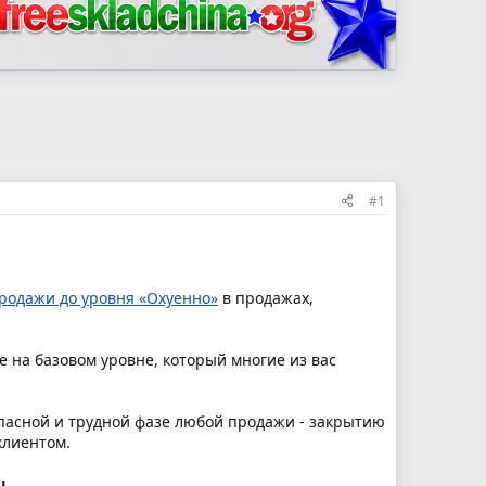
#1
родажи до уровня «Охуенно»
в продажах,
е на базовом уровне, который многие из вас
пасной и трудной фазе любой продажи - закрытию
клиентом.
ц.