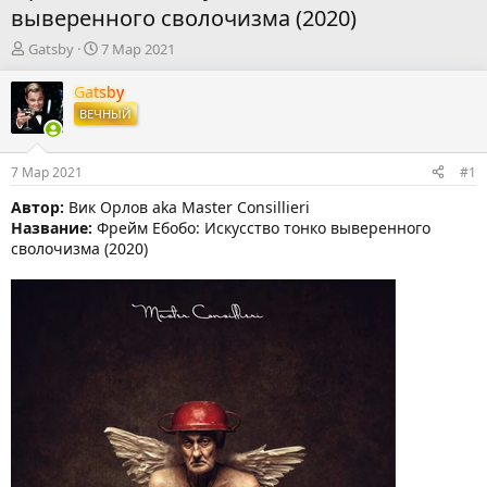
выверенного сволочизма (2020)
А
Д
Gatsby
7 Мар 2021
в
а
т
т
Gatsby
о
а
ВЕЧНЫЙ
р
н
т
а
е
ч
7 Мар 2021
#1
м
а
ы
л
Автор:
Вик Орлов aka Master Consillieri
а
Название:
Фрейм Ебобо: Искусство тонко выверенного
сволочизма (2020)