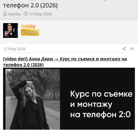
телефон 2.0 (2026)
А
Д
Gatsby
12 Мар 2026
в
а
т
т
Gatsby
о
а
ВЕЧНЫЙ
р
н
т
а
е
ч
12 Мар 2026
#1
м
а
ы
л
[video-deri] Анна Дери → Курс по съемке и монтажу на
а
телефон 2.0 (2026)