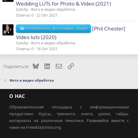
Wedding LUTs for Photo & Video (2021)
Gatsby
Фото и видео обработка
Ответы
0
22 Окт 2021
[Phil Chester]
Изображения, фотографии, видео
Video luts (2020)
Gatsby
Фото и видео обработка
Ответы
0
18 Окт 2021
Bluesky
LinkedIn
Электронная почта
Ссылка
Поделиться:
Фото и видео обработка
О НАС
Образовательная площадка с информационными
продуктами. Курсы, тренинги, книги, уроки, гайды,
материалы на различные тематики. Развивайся вместе с
нами на Freeskladchina.org.