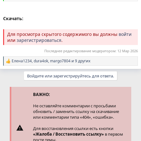
Скачать:
Для просмотра скрытого содержимого вы должны
войти
или
зарегистрироваться
.
Последнее редактирование модератором:
12 Мар 2026
Елена1234
,
dura4ok
,
margo7804
и 9 других
Р
е
а
Войдите или зарегистрируйтесь для ответа.
к
ц
и
и
ВАЖНО:
:
Не оставляйте комментарии с просьбами
обновить / заменить ссылку на скачивание
или комментарии типа «404», «ошибка».
Для восстановления ссылки есть кнопки
«Жалоба / Восстановить ссылку»
в первом
посте темы.