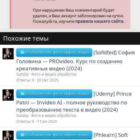
При нарушении Ваш комментарий будет
удален, а Ваш аккаунт заблокирован на сутки.
Пожалуйста, изучите
правила нашего сайта.
Похожие темы
[Sofiiifed] София
Изображения, фотографии, видео
Головина ― PROvideo. Курс по созданию
креативных видео (2024)
Gatsby
Фото и видео обработка
Ответы
0
20 Окт 2025
[Udemy] Prince
Изображения, фотографии, видео
Patni — Invideo AI - полное руководство по
преобразованию текста в видео (2024)
Gatsby
Фото и видео обработка
Ответы
0
7 Сен 2024
[Phlearn] Soft
Изображения, фотографии, видео