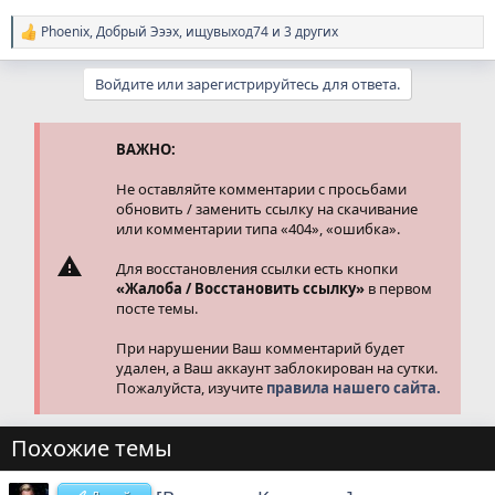
Phoenix
,
Добрый Эээх
,
ищувыход74
и 3 других
Р
е
а
Войдите или зарегистрируйтесь для ответа.
к
ц
и
и
ВАЖНО:
:
Не оставляйте комментарии с просьбами
обновить / заменить ссылку на скачивание
или комментарии типа «404», «ошибка».
Для восстановления ссылки есть кнопки
«Жалоба / Восстановить ссылку»
в первом
посте темы.
При нарушении Ваш комментарий будет
удален, а Ваш аккаунт заблокирован на сутки.
Пожалуйста, изучите
правила нашего сайта.
Похожие темы