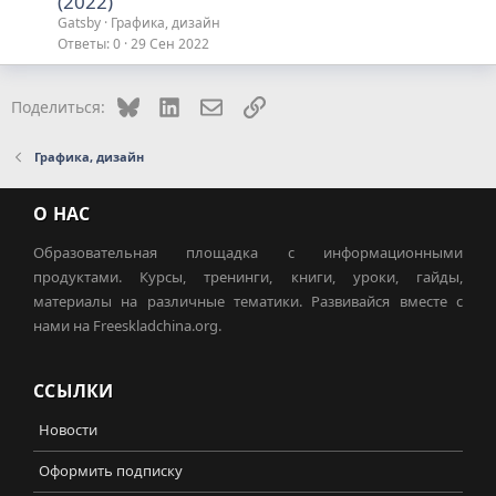
(2022)
Gatsby
Графика, дизайн
Ответы
0
29 Сен 2022
Bluesky
LinkedIn
Электронная почта
Ссылка
Поделиться:
Графика, дизайн
О НАС
Образовательная площадка с информационными
продуктами. Курсы, тренинги, книги, уроки, гайды,
материалы на различные тематики. Развивайся вместе с
нами на Freeskladchina.org.
ССЫЛКИ
Новости
Оформить подписку