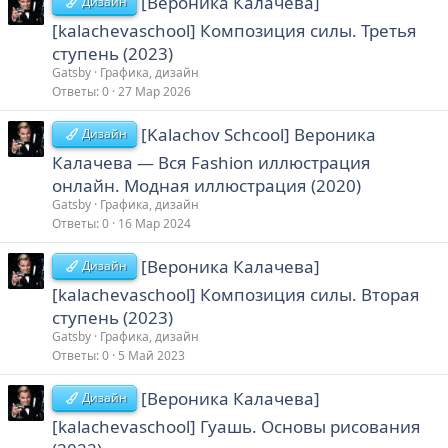
[Вероника Калачева]
Дизайн
[kalachevaschool] Композиция силы. Третья
ступень (2023)
Gatsby
Графика, дизайн
Ответы
0
27 Мар 2026
[Kalachov Schcool] Вероника
Дизайн
Калачева ― Вся Fashion иллюстрация
онлайн. Модная иллюстрация (2020)
Gatsby
Графика, дизайн
Ответы
0
16 Мар 2024
[Вероника Калачева]
Дизайн
[kalachevaschool] Композиция силы. Вторая
ступень (2023)
Gatsby
Графика, дизайн
Ответы
0
5 Май 2023
[Вероника Калачева]
Дизайн
[kalachevaschool] Гуашь. Основы рисования