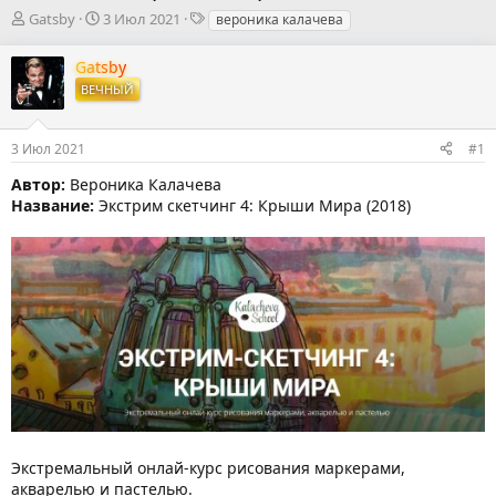
А
Д
Т
Gatsby
3 Июл 2021
вероника калачева
в
а
е
т
т
г
Gatsby
о
а
и
ВЕЧНЫЙ
р
н
т
а
е
ч
3 Июл 2021
#1
м
а
ы
л
Автор:
Вероника Калачева
а
Название:
Экстрим скетчинг 4: Крыши Мира (2018)
Экстремальный онлай-курс рисования маркерами,
акварелью и пастелью.