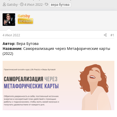
А
Д
Т
Gatsby
4 Июл 2022
вера бутова
в
а
е
т
т
г
Gatsby
о
а
и
ВЕЧНЫЙ
р
н
т
а
е
ч
4 Июл 2022
#1
м
а
ы
л
Автор:
Вера Бутова
а
Название:
Самореализация через Метафорические карты
(2022)