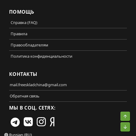
ПОМОЩЬ
Справка (FAQ)
Правила
Правообладателям
Политика конфиденциальности
КОНТАКТЫ
mail.freeskladchina@gmail.com
Обратная связь
МЫ В СОЦ. СЕТЯХ:
Свер
Сниз
Russian (RU)