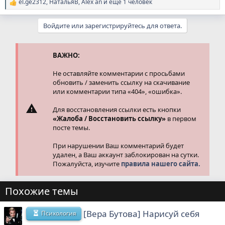
el.ge2312
,
НатальяВ
,
Alex an
и ещё 1 человек
Р
е
а
Войдите или зарегистрируйтесь для ответа.
к
ц
и
и
ВАЖНО:
:
Не оставляйте комментарии с просьбами
обновить / заменить ссылку на скачивание
или комментарии типа «404», «ошибка».
Для восстановления ссылки есть кнопки
«Жалоба / Восстановить ссылку»
в первом
посте темы.
При нарушении Ваш комментарий будет
удален, а Ваш аккаунт заблокирован на сутки.
Пожалуйста, изучите
правила нашего сайта.
Похожие темы
[Вера Бутова] Нарисуй себя
Психология