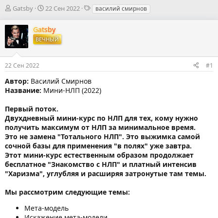
А
Д
Т
Gatsby
22 Сен 2022
василий смирнов
в
а
е
т
т
г
Gatsby
о
а
и
ВЕЧНЫЙ
р
н
т
а
е
ч
22 Сен 2022
#1
м
а
ы
л
Автор:
Василий Смирнов
а
Название:
Мини-НЛП (2022)
Первый поток.
Двухдневный мини-курс по НЛП для тех, кому нужно
получить максимум от НЛП за минимальное время.
Это не замена "Тотального НЛП". Это выжимка самой
сочной базы для применения "в полях" уже завтра.
Этот мини-курс естественным образом продолжает
бесплатное "Знакомство с НЛП" и платный интенсив
"Харизма", углубляя и расширяя затронутые там темы.
Мы рассмотрим следующие темы:
Мета-модель
Искажение мета-модели