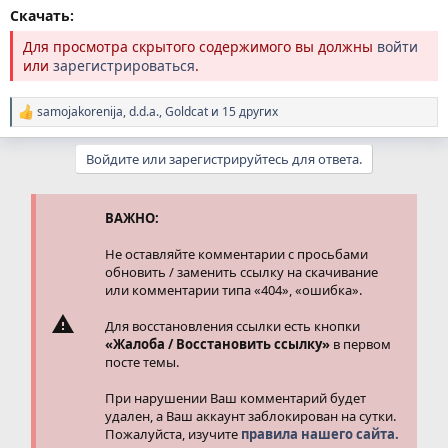
Скачать:
Для просмотра скрытого содержимого вы должны
войти
или
зарегистрироваться
.
samojakorenija
,
d.d.a.
,
Goldcat
и 15 других
Р
е
а
Войдите или зарегистрируйтесь для ответа.
к
ц
и
и
ВАЖНО:
:
Не оставляйте комментарии с просьбами
обновить / заменить ссылку на скачивание
или комментарии типа «404», «ошибка».
Для восстановления ссылки есть кнопки
«Жалоба / Восстановить ссылку»
в первом
посте темы.
При нарушении Ваш комментарий будет
удален, а Ваш аккаунт заблокирован на сутки.
Пожалуйста, изучите
правила нашего сайта.