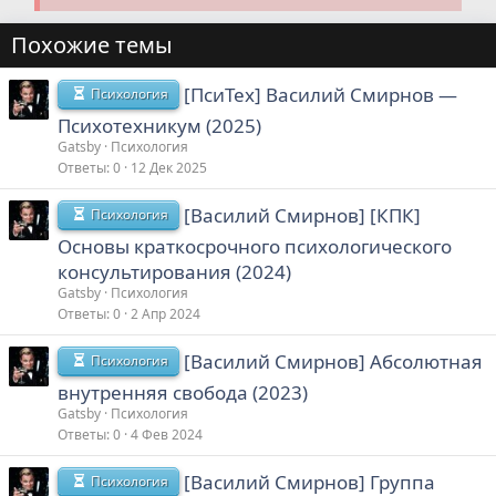
Похожие темы
[ПсиТех] Василий Смирнов ―
Психология
Психотехникум (2025)
Gatsby
Психология
Ответы
0
12 Дек 2025
[Василий Смирнов] [КПК]
Психология
Основы краткосрочного психологического
консультирования (2024)
Gatsby
Психология
Ответы
0
2 Апр 2024
[Василий Смирнов] Абсолютная
Психология
внутренняя свобода (2023)
Gatsby
Психология
Ответы
0
4 Фев 2024
[Василий Смирнов] Группа
Психология