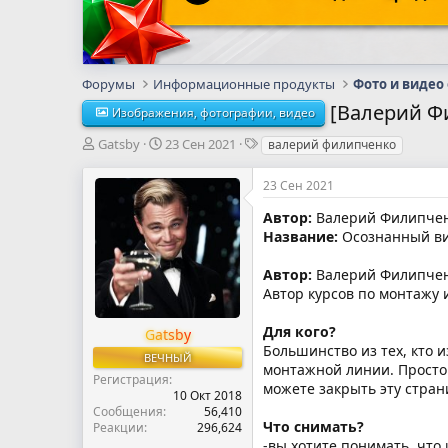
Форумы
Информационные продукты
Фото и видео
[Валерий Ф
Изображения, фотографии, видео
А
Д
Т
Gatsby
23 Сен 2021
валерий филипченко
в
а
е
т
т
г
23 Сен 2021
о
а
и
р
н
Автор:
Валерий Филипче
т
а
Название:
Осознанный ви
е
ч
м
а
Автор:
Валерий Филипченко
ы
л
Автор курсов по монтажу 
а
Для кого?
Gatsby
Большинство из тех, кто 
ВЕЧНЫЙ
монтажной линии. Просто 
Регистрация
можете закрыть эту стран
10 Окт 2018
Сообщения
56,410
Что снимать?
Реакции
296,624
-вы хотите понимать, что