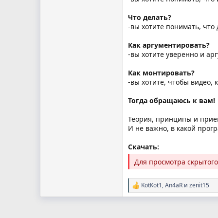
Что делать?
-вы хотите понимать, что
Как аргументировать?
-вы хотите уверенно и ар
Как монтировать?
-вы хотите, чтобы видео,
Тогда обращаюсь к вам!
Теория, принципы и прие
И не важно, в какой прог
Скачать:
Для просмотра скрытог
KotKot1
,
An4aR
и
zenit15
Р
е
а
к