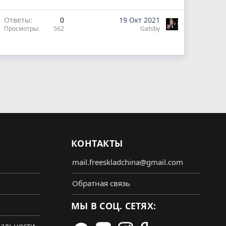
Ответы
0
19 Окт 2021
Просмотры
562
Gatsby
КОНТАКТЫ
mail.freeskladchina@gmail.com
Обратная связь
МЫ В СОЦ. СЕТЯХ:
альности