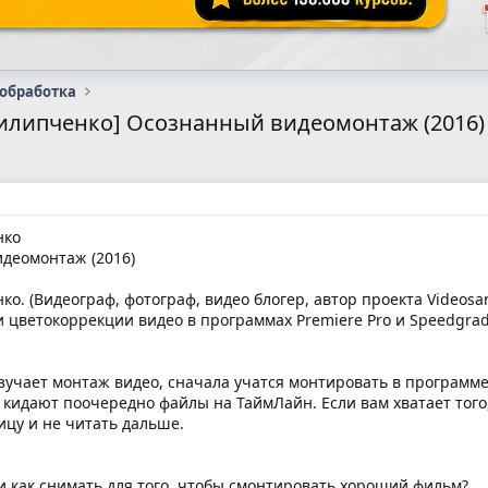
 обработка
илипченко] Осознанный видеомонтаж (2016)
нко
деомонтаж (2016)
. (Видеограф, фотограф, видео блогер, автор проекта Videosam
и цветокоррекции видео в программах Premiere Pro и Speedgrad
изучает монтаж видео, сначала учатся монтировать в программе
кидают поочередно файлы на ТаймЛайн. Если вам хватает того
ицу и не читать дальше.
 и как снимать для того, чтобы смонтировать хороший фильм?