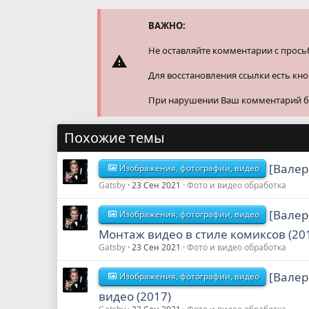
ц
и
и
ВАЖНО:
:
Не оставляйте комментарии с прось
Для восстановления ссылки есть кн
При нарушении Ваш комментарий буд
Похожие темы
[Валер
Изображения, фотографии, видео
Gatsby
23 Сен 2021
Фото и видео обработка
[Валер
Изображения, фотографии, видео
Монтаж видео в стиле комиксов (20
Gatsby
23 Сен 2021
Фото и видео обработка
[Валер
Изображения, фотографии, видео
видео (2017)