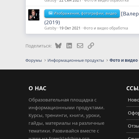
Gatsby
22 Сен 2021
Фото и видео обработка
[Валер
Изображения, фотографии, видео
(2019)
Gatsby
19 Окт 2021
Фото и видео обработка
Bluesky
LinkedIn
Электронная почта
Ссылка
Поделиться:
Форумы
Информационные продукты
Фото и видео
О НАС
ССЫ
Образовательная площадка с
Ново
информационными продуктами.
Офор
Курсы, тренинги, книги, уроки,
гайды, материалы на различные
Отз
тематики. Развивайся вместе с
нами на Freeskladchina.org.
Служ