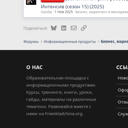
Интенсив (сезон 15) (2025)
Gatsby
1 Ноя 2025
Бизнес, маркетинг и менеджм
Bluesky
LinkedIn
Электронная почта
Ссылка
Поделиться:
Форумы
Информационные продукты
Бизнес, марк
О НАС
ССЫ
Образовательная площадка с
Ново
информационными продуктами.
Офор
Курсы, тренинги, книги, уроки,
гайды, материалы на различные
Отз
тематики. Развивайся вместе с
нами на Freeskladchina.org.
Служ