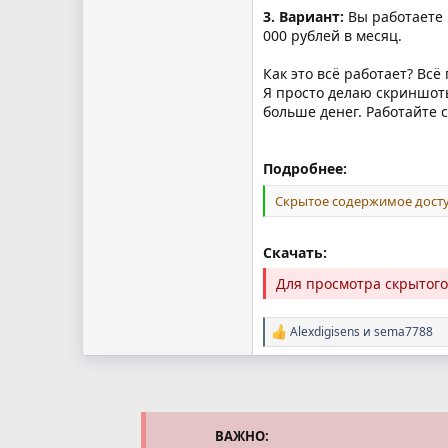
3. Вариант:
Вы работаете 
000 рублей в месяц.
Как это всё работает? Всё
Я просто делаю скриншоты
больше денег. Работайте с
Подробнее:
Скрытое содержимое досту
Скачать:
Для просмотра скрытог
Alexdigisens
и
sema7788
Р
е
а
к
ц
и
и
ВАЖНО: