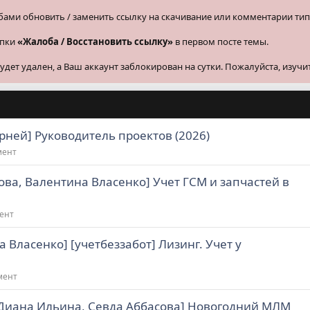
бами обновить / заменить ссылку на скачивание или комментарии тип
опки
«Жалоба / Восстановить ссылку»
в первом посте темы.
ет удален, а Ваш аккаунт заблокирован на сутки. Пожалуйста, изучи
ерней] Руководитель проектов (2026)
мент
ова, Валентина Власенко] Учет ГСМ и запчастей в
ент
 Власенко] [учетбеззабот] Лизинг. Учет у
мент
 Диана Ильина, Севда Аббасова] Новогодний МЛМ