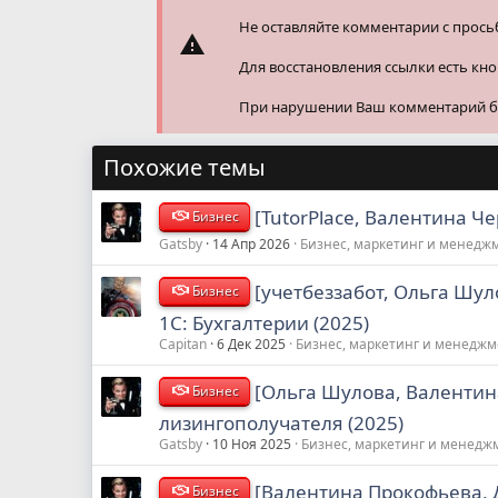
:
Не оставляйте комментарии с прось
Для восстановления ссылки есть кн
При нарушении Ваш комментарий буд
Похожие темы
[TutorPlace, Валентина Ч
Бизнес
Gatsby
14 Апр 2026
Бизнес, маркетинг и менедж
[учетбеззабот, Ольга Шул
Бизнес
1С: Бухгалтерии (2025)
Capitan
6 Дек 2025
Бизнес, маркетинг и менеджм
[Ольга Шулова, Валентина
Бизнес
лизингополучателя (2025)
Gatsby
10 Ноя 2025
Бизнес, маркетинг и менедж
[Валентина Прокофьева,
Бизнес