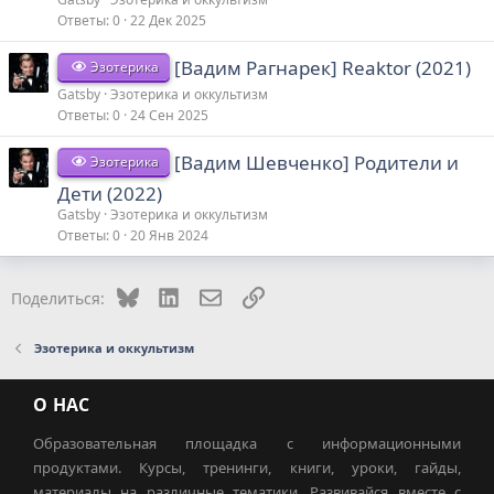
Ответы
0
22 Дек 2025
[Вадим Рагнарек] Reaktor (2021)
Эзотерика
Gatsby
Эзотерика и оккультизм
Ответы
0
24 Сен 2025
[Вадим Шевченко] Родители и
Эзотерика
Дети (2022)
Gatsby
Эзотерика и оккультизм
Ответы
0
20 Янв 2024
Bluesky
LinkedIn
Электронная почта
Ссылка
Поделиться:
Эзотерика и оккультизм
О НАС
Образовательная площадка с информационными
продуктами. Курсы, тренинги, книги, уроки, гайды,
материалы на различные тематики. Развивайся вместе с