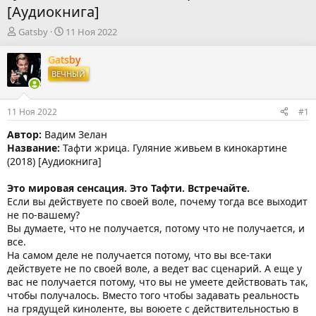
[Аудиокнига]
А
Д
Gatsby
11 Ноя 2022
в
а
т
т
Gatsby
о
а
ВЕЧНЫЙ
р
н
т
а
е
ч
11 Ноя 2022
#1
м
а
ы
л
Автор:
Вадим Зелан
а
Название:
Тафти жрица. Гуляние живьем в кинокартине
(2018) [Аудиокнига]
Это мировая сенсация. Это Тафти. Встречайте.
Если вы действуете по своей воле, почему тогда все выходит
не по-вашему?
Вы думаете, что не получается, потому что не получается, и
все.
На самом деле не получается потому, что вы все-таки
действуете не по своей воле, а ведет вас сценарий. А еще у
вас не получается потому, что вы не умеете действовать так,
чтобы получалось. Вместо того чтобы задавать реальность
на грядущей киноленте, вы воюете с действительностью в