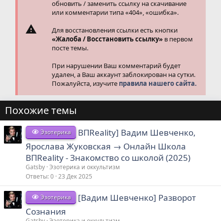
обновить / заменить ссылку на скачивание
или комментарии типа «404», «ошибка».
Для восстановления ссылки есть кнопки
«Жалоба / Восстановить ссылку»
в первом
посте темы.
При нарушении Ваш комментарий будет
удален, а Ваш аккаунт заблокирован на сутки.
Пожалуйста, изучите
правила нашего сайта.
Похожие темы
ВПReality] Вадим Шевченко,
Эзотерика
Ярослава Жуковская → Онлайн Школа
ВПReality - Знакомство со школой (2025)
Gatsby
Эзотерика и оккультизм
Ответы
0
23 Дек 2025
[Вадим Шевченко] Разворот
Эзотерика
Сознания
Gatsby
Эзотерика и оккультизм