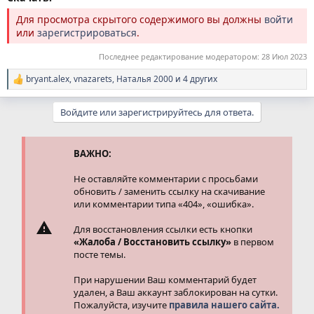
Для просмотра скрытого содержимого вы должны
войти
или
зарегистрироваться
.
Последнее редактирование модератором:
28 Июл 2023
bryant.alex
,
vnazarets
,
Наталья 2000
и 4 других
Р
е
а
Войдите или зарегистрируйтесь для ответа.
к
ц
и
и
ВАЖНО:
:
Не оставляйте комментарии с просьбами
обновить / заменить ссылку на скачивание
или комментарии типа «404», «ошибка».
Для восстановления ссылки есть кнопки
«Жалоба / Восстановить ссылку»
в первом
посте темы.
При нарушении Ваш комментарий будет
удален, а Ваш аккаунт заблокирован на сутки.
Пожалуйста, изучите
правила нашего сайта.