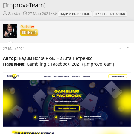
[ImproveTeam]
А
Д
Т
Gatsby
27 Мар 2021
вадим волочнюк
никита петренко
в
а
е
т
т
г
Gatsby
о
а
и
ВЕЧНЫЙ
р
н
т
а
е
ч
27 Мар 2021
#1
м
а
ы
л
Автор:
Вадим Волочнюк, Никита Петренко
а
Название:
Gambling с Facebook (2021) [ImproveTeam]