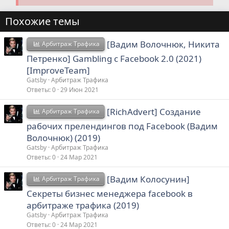
Похожие темы
[Вадим Волочнюк, Никита
Арбитраж Трафика
Петренко] Gambling с Facebook 2.0 (2021)
[ImproveTeam]
Gatsby
Арбитраж Трафика
Ответы
0
29 Июн 2021
[RichAdvert] Создание
Арбитраж Трафика
рабочих прелендингов под Facebook (Вадим
Волочнюк) (2019)
Gatsby
Арбитраж Трафика
Ответы
0
24 Мар 2021
[Вадим Колосунин]
Арбитраж Трафика
Секреты бизнес менеджера facebook в
арбитраже трафика (2019)
Gatsby
Арбитраж Трафика
Ответы
0
24 Мар 2021