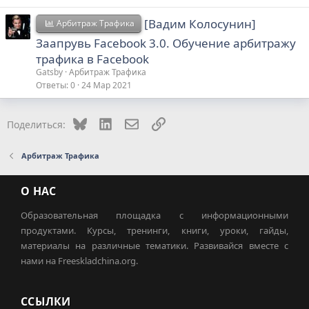
[Вадим Колосунин]
Арбитраж Трафика
Заапрувь Facebook 3.0. Обучение арбитражу
трафика в Facebook
Gatsby
Арбитраж Трафика
Ответы
0
24 Мар 2021
Bluesky
LinkedIn
Электронная почта
Ссылка
Поделиться:
Арбитраж Трафика
О НАС
Образовательная площадка с информационными
продуктами. Курсы, тренинги, книги, уроки, гайды,
материалы на различные тематики. Развивайся вместе с
нами на Freeskladchina.org.
ССЫЛКИ